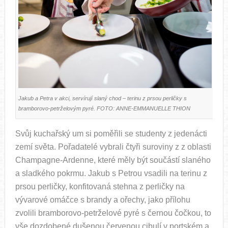
Jakub a Petra v akci, servírují slaný chod – terinu z prsou perličky s
bramborovo-petrželovým pyré. FOTO: ANNE-EMMANUELLE THION
Svůj kuchařský um si poměřili se studenty z jedenácti
zemí světa. Pořadatelé vybrali čtyři suroviny z z oblasti
Champagne-Ardenne, které měly být součástí slaného
a sladkého pokrmu. Jakub s Petrou vsadili na terinu z
prsou perličky, konfitovaná stehna z perličky na
vývarové omáčce s brandy a ořechy, jako přílohu
zvolili bramborovo-petrželové pyré s černou čočkou, to
vše dozdobené dušenou červenou cibulí v portském a