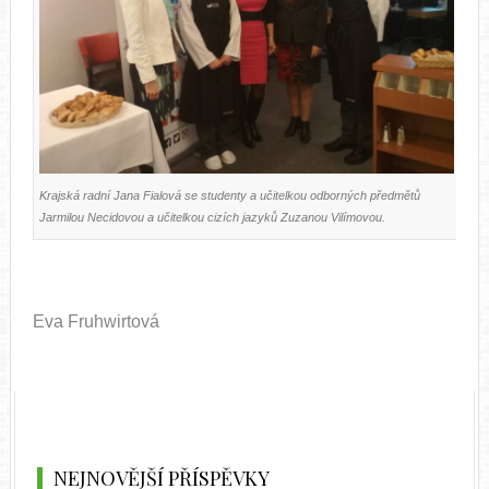
Krajská radní Jana Fialová se studenty a učitelkou odborných předmětů
Jarmilou Necidovou a učitelkou cizích jazyků Zuzanou Vilímovou.
Eva Fruhwirtová
NEJNOVĚJŠÍ PŘÍSPĚVKY