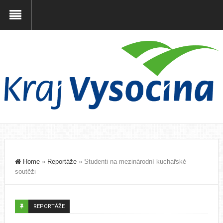
Home
»
Reportáže
»
Studenti na mezinárodní kuchařské
soutěži
REPORTÁŽE