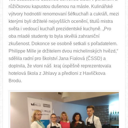
růžičkovou kapustou dušenou na másle. Kulinářské
výtvory hodnotili renomovaní šéfkuchaři a cukráři, mezi
kterými byli držitelé nejvyšších ocenění, titulů mistra
světa i vedoucí kuchaři prezidentské kuchyně. „Pro
oba mladé studenty to byla skvělá zahraniční
zkušenost. Dokonce se osobně setkali s pořadatelem.
Philippe Mille je držitelem dvou michelinských hvězd,“
sdělila radní pro školství Jana Fialová (ČSSD) a
doplnila, že vloni náš kraj úspěšně reprezentovala
hotelová škola z Jihlavy a předloni z Havlíčkova
Brodu.