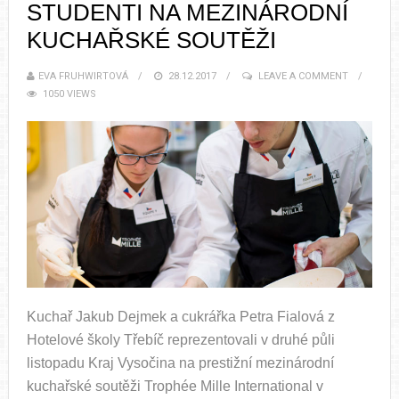
STUDENTI NA MEZINÁRODNÍ
KUCHAŘSKÉ SOUTĚŽI
EVA FRUHWIRTOVÁ
28.12.2017
LEAVE A COMMENT
1050 VIEWS
Kuchař Jakub Dejmek a cukrářka Petra Fialová z
Hotelové školy Třebíč reprezentovali v druhé půli
listopadu Kraj Vysočina na prestižní mezinárodní
kuchařské soutěži Trophée Mille International v