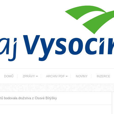
DOMŮ
ZPRÁVY
ARCHIV PDF
NOVINY
INZERCE
stů bodovala družstva z Osové Bítýšky