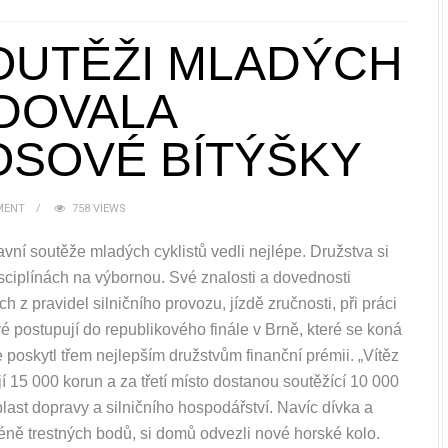
OUTĚŽI MLADÝCH
DOVALA
OSOVÉ BÍTÝŠKY
MENT
758 VIEWS
avní soutěže mladých cyklistů vedli nejlépe.
Družstva si
sciplínách na výbornou. Své znalosti a dovednosti
ech z pravidel silničního provozu, jízdě zručnosti, při práci
é postupují do republikového finále v Brně, které se koná
 poskytl třem nejlepším družstvům finanční prémii. „Vítěz
í 15 000 korun a za třetí místo dostanou soutěžící 10 000
blast dopravy a silničního hospodářství. Navíc dívka a
méně trestných bodů, si domů odvezli nové horské kolo.