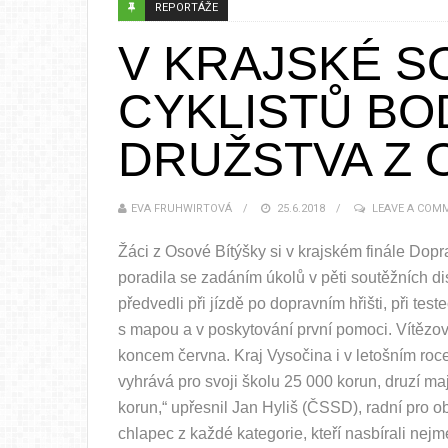
REPORTÁŽE
V KRAJSKÉ S
CYKLISTŮ BO
DRUŽSTVA Z 
EVA FRUHWIRTOVÁ
25.6.2018
LEAVE A COM
Žáci z Osové Bítýšky si v krajském finále Dopr
poradila se zadáním úkolů v pěti soutěžních di
předvedli při jízdě po dopravním hřišti, při test
s mapou a v poskytování první pomoci. Vítězov
koncem června. Kraj Vysočina i v letošním roce
vyhrává pro svoji školu 25 000 korun, druzí maj
korun,“ upřesnil Jan Hyliš (ČSSD), radní pro o
chlapec z každé kategorie, kteří nasbírali nej