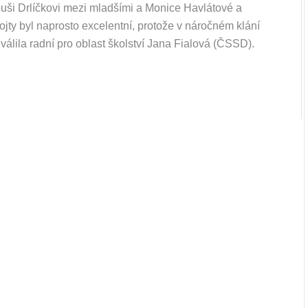
uši Drlíčkovi mezi mladšími a Monice Havlátové a
ojty byl naprosto excelentní, protože v náročném klání
álila radní pro oblast školství Jana Fialová (ČSSD).