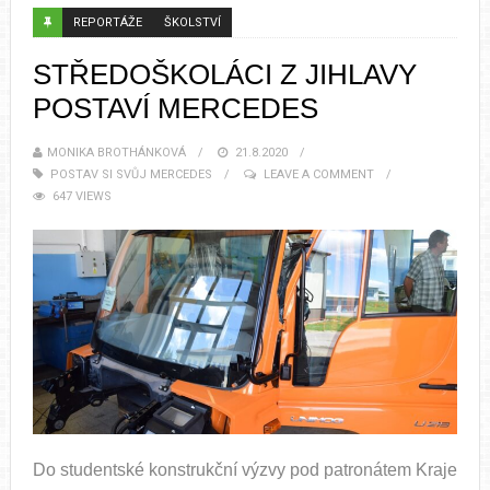
REPORTÁŽE
ŠKOLSTVÍ
STŘEDOŠKOLÁCI Z JIHLAVY
POSTAVÍ MERCEDES
MONIKA BROTHÁNKOVÁ
21.8.2020
POSTAV SI SVŮJ MERCEDES
LEAVE A COMMENT
647 VIEWS
Do studentské konstrukční výzvy pod patronátem Kraje