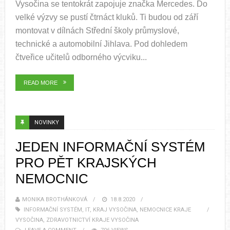
Vysočina se tentokrát zapojuje značka Mercedes. Do
velké výzvy se pustí čtrnáct kluků. Ti budou od září
montovat v dílnách Střední školy průmyslové,
technické a automobilní Jihlava. Pod dohledem
čtveřice učitelů odborného výcviku...
READ MORE
NOVINKY
JEDEN INFORMAČNÍ SYSTÉM
PRO PĚT KRAJSKÝCH
NEMOCNIC
MONIKA BROTHÁNKOVÁ
18.8.2020
INFORMAČNÍ SYSTÉM
,
IT
,
KRAJ VYSOČINA
,
NEMOCNICE KRAJE
VYSOČINA
,
ZDRAVOTNICTVÍ KRAJE VYSOČINA