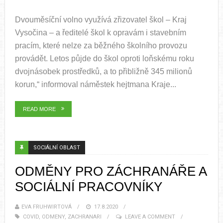
Dvouměsíční volno využívá zřizovatel škol – Kraj
Vysočina – a ředitelé škol k opravám i stavebním
pracím, které nelze za běžného školního provozu
provádět. Letos půjde do škol oproti loňskému roku
dvojnásobek prostředků, a to přibližně 345 milionů
korun,“ informoval náměstek hejtmana Kraje...
READ MORE
SOCIÁLNÍ OBLAST
ODMĚNY PRO ZÁCHRANÁŘE A
SOCIÁLNÍ PRACOVNÍKY
EVA FRUHWIRTOVÁ
17.8.2020
COVID
,
ODMENY
,
ZACHRANARI
LEAVE A COMMENT