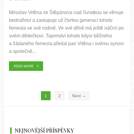
Miroslav Vrtěna ze Štěpánova nad Svratkou se věnuje
bednářství a zastupuje už čtvrtou generaci tohoto
řemesla ve své rodině. Ve své dílně má ještě náčiní po
svém dědečkovi. Tajemství tohoto kdysi běžného
a žádaného řemesla předal pan Vrtěna i svému synovi
a společně...
READ MORE
1
2
Next →
NEJNOVĚJŠÍ PŘÍSPĚVKY