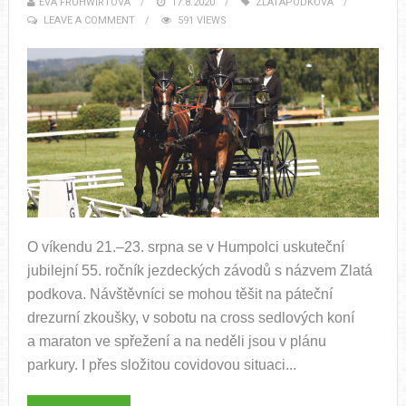
EVA FRUHWIRTOVÁ
17.8.2020
ZLATAPODKOVA
LEAVE A COMMENT
591 VIEWS
O víkendu 21.–23. srpna se v Humpolci uskuteční
jubilejní 55. ročník jezdeckých závodů s názvem Zlatá
podkova. Návštěvníci se mohou těšit na páteční
drezurní zkoušky, v sobotu na cross sedlových koní
a maraton ve spřežení a na neděli jsou v plánu
parkury. I přes složitou covidovou situaci...