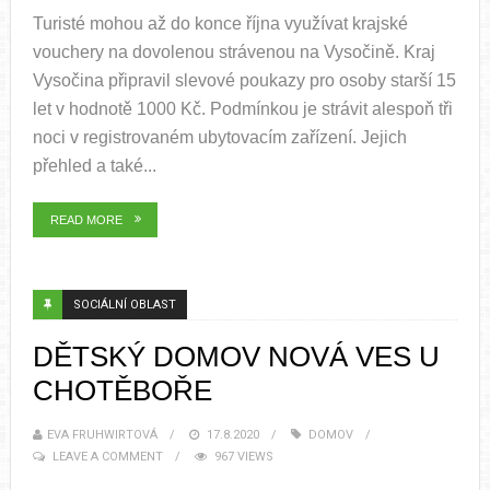
Turisté mohou až do konce října využívat krajské
vouchery na dovolenou strávenou na Vysočině. Kraj
Vysočina připravil slevové poukazy pro osoby starší 15
let v hodnotě 1000 Kč. Podmínkou je strávit alespoň tři
noci v registrovaném ubytovacím zařízení. Jejich
přehled a také...
READ MORE
SOCIÁLNÍ OBLAST
DĚTSKÝ DOMOV NOVÁ VES U
CHOTĚBOŘE
EVA FRUHWIRTOVÁ
17.8.2020
DOMOV
LEAVE A COMMENT
967 VIEWS