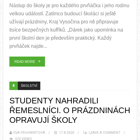
Nástup do školy je pro každého prvňáčka i jeho rodinu
velkou událostí. Zatímco budoucí školáci si ještě
užívají prázdniny, Kraj Vysočina pro ně připravuje
tisíce bezpečných kufříků. „Dárek jako upomínka na
první školní den je především praktický. Každý
prvňáček najde...
READ MORE
ŠKOLSTVÍ
STUDENTY NAHRADILI
ŘEMESLNÍCI. O PRÁZDNINÁCH
OPRAVUJÍ ŠKOLY
EVA FRUHWIRTOVÁ
17.8.2020
LEAVE A COMMENT
570 VIEWS