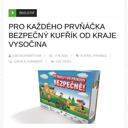
ŠKOLSTVÍ
PRO KAŽDÉHO PRVŇÁČKA
BEZPEČNÝ KUFŘÍK OD KRAJE
VYSOČINA
EVA FRUHWIRTOVÁ
17.8.2020
KUFRIK
,
PRVNACI
LEAVE A COMMENT
626 VIEWS