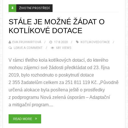
ŽIVOTNÍ PROSTŘEDÍ
STÁLE JE MOŽNÉ ŽÁDAT O
KOTLÍKOVÉ DOTACE
EVA FRUHWIRTOVÁ
17.8.2020
KOTLIKOVEDOTACE
LEAVE A COMMENT
681 VIEWS
V rámci třetího kola kotlíkových dotací, do kterého
mohou zájemci své žádosti předkládat od 23. října
2019, bylo rozhodnuto o poskytnutí dotace
2 355 žadatelům celkem za 251 811 119 Kč. „Původně
určená alokace byla posílena ještě o prostředky
z podprogramu Nová zelená úsporám – Adaptační
a mitigační program....
READ MORE