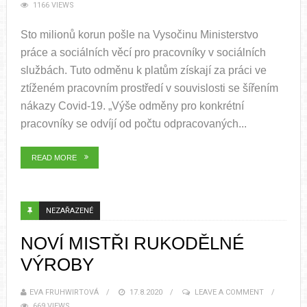
1166 VIEWS
Sto milionů korun pošle na Vysočinu Ministerstvo
práce a sociálních věcí pro pracovníky v sociálních
službách. Tuto odměnu k platům získají za práci ve
ztíženém pracovním prostředí v souvislosti se šířením
nákazy Covid-19. „Výše odměny pro konkrétní
pracovníky se odvíjí od počtu odpracovaných...
READ MORE
NEZAŘAZENÉ
NOVÍ MISTŘI RUKODĚLNÉ
VÝROBY
EVA FRUHWIRTOVÁ
17.8.2020
LEAVE A COMMENT
669 VIEWS