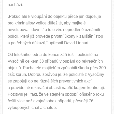
nachází.
„Pokud ale k vloupání do objektu přece jen dojde, je
pro kriminalisty velice důležité, aby majitelé
nevstupovali dovnitř a tuto věc neprodleně oznámili
policii, která již provede prvotní úkony k zajištění stop
a potřebných důkazů,“ upřesnil David Linhart.
Od letošního ledna do konce září řešili policisté na
Vysočině celkem 33 případů vloupání do rekreačních
objektů. Pachatelé majitelům způsobili škodu přes 300
tisíc korun. Dobrou zprávou je, že policisté z Vysočiny
se zapojují do nejrůznějších preventivních akcí
a pravidelně rekreační oblasti napříč krajem kontrolují.
Pozitivní je i fakt, že ve stejném období loňského roku
řešili více než dvojnásobek případů, přesněji 76
vyloupených chat a chalup.