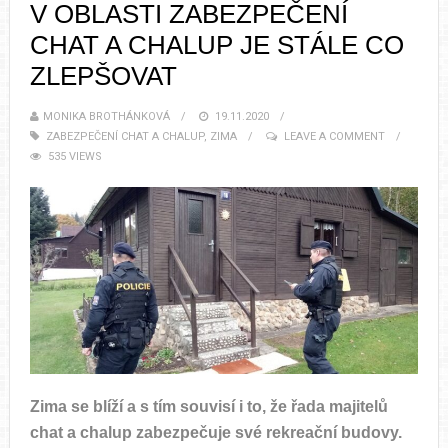
V OBLASTI ZABEZPEČENÍ
CHAT A CHALUP JE STÁLE CO
ZLEPŠOVAT
MONIKA BROTHÁNKOVÁ
19.11.2020
ZABEZPEČENÍ CHAT A CHALUP
,
ZIMA
LEAVE A COMMENT
535 VIEWS
Zima se blíží a s tím souvisí i to, že řada majitelů
chat a chalup zabezpečuje své rekreační budovy.