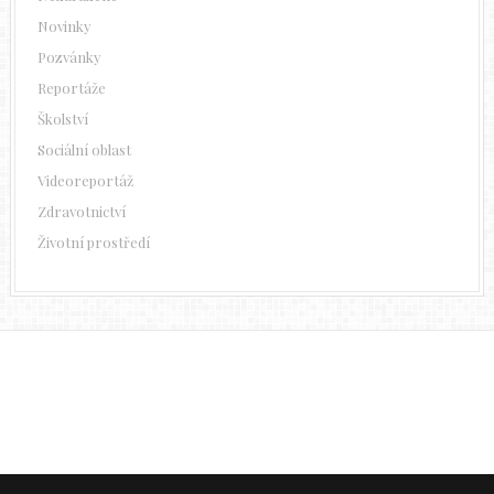
Novinky
Pozvánky
Reportáže
Školství
Sociální oblast
Videoreportáž
Zdravotnictví
Životní prostředí