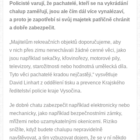
Policisté varují, že pachatelé, kteří se na vykrádání
chalup zaměřují, jsou ale čím dál více vynalézaví,
a proto je zapotřebí si svůj majetek patřičně chránit
a dobře zabezpečit.
„Majitelům rekreačních objektů doporučujeme, aby
v nich přes zimu nenechávali žádné cenné věci, jako
jsou například sekačky, křovinořezy, motorové pily,
televizory, starožitnosti nebo hodnotná umělecká díla.
Tyto věci pachatelé kradou nejčastěji,“ vysvětluje
David Linhart z oddělení tisku a prevence Krajského
ředitelství policie kraje Vysočina.
Je dobré chatu zabezpečit například elektronicky nebo
mechanicky, jako například bezpečnostními zámky,
mřížemi nebo uzamykatelnými okenicemi. Riziko
snížíte, když budete chalupu nepravidelně
navštěvovat, a tím vzbuzovat dojem, že se v ní někdo