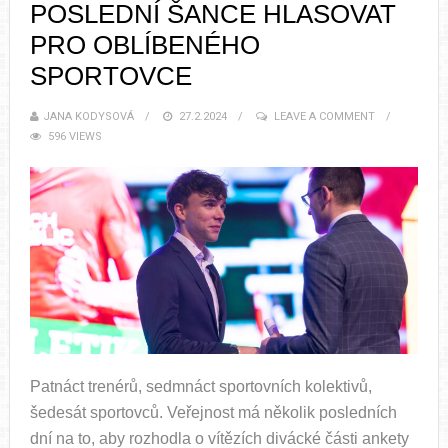
POSLEDNÍ ŠANCE HLASOVAT
PRO OBLÍBENÉHO
SPORTOVCE
JANA KODYSOVÁ
27.2.2024
LEAVE A COMMENT
596 VIEWS
Patnáct trenérů, sedmnáct sportovních kolektivů,
šedesát sportovců. Veřejnost má několik posledních
dní na to, aby rozhodla o vítězích divácké části ankety