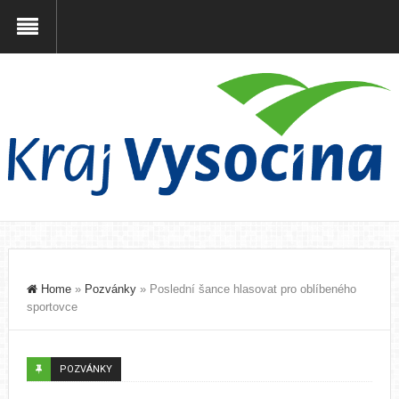
Home
»
Pozvánky
»
Poslední šance hlasovat pro oblíbeného
sportovce
POZVÁNKY