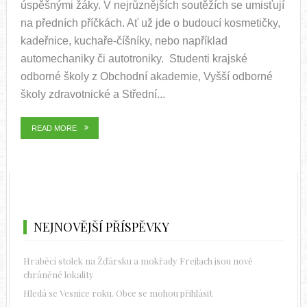
úspěšnými žáky. V nejrůznějších soutěžích se umisťují
na předních příčkách. Ať už jde o budoucí kosmetičky,
kadeřnice, kuchaře-číšníky, nebo například
automechaniky či autotroniky. Studenti krajské
odborné školy z Obchodní akademie, Vyšší odborné
školy zdravotnické a Střední...
READ MORE
NEJNOVĚJŠÍ PŘÍSPĚVKY
Hraběcí stolek na Žďársku a mokřady Frejlach jsou nově
chráněné lokality
Hledá se Vesnice roku. Obce se mohou přihlásit