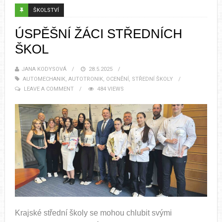
ŠKOLSTVÍ
ÚSPĚŠNÍ ŽÁCI STŘEDNÍCH
ŠKOL
JANA KODYSOVÁ
28.5.2025
AUTOMECHANIK
,
AUTOTRONIK
,
OCENĚNÍ
,
STŘEDNÍ ŠKOLY
LEAVE A COMMENT
484 VIEWS
Krajské střední školy se mohou chlubit svými