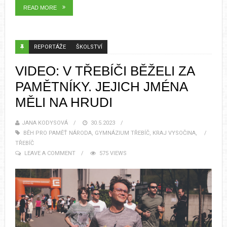
READ MORE
REPORTÁŽE
ŠKOLSTVÍ
VIDEO: V TŘEBÍČI BĚŽELI ZA
PAMĚTNÍKY. JEJICH JMÉNA
MĚLI NA HRUDI
JANA KODYSOVÁ
30.5.2023
BĚH PRO PAMĚŤ NÁRODA
,
GYMNÁZIUM TŘEBÍČ
,
KRAJ VYSOČINA
,
TŘEBÍČ
LEAVE A COMMENT
575 VIEWS