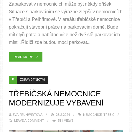
Zaparkovat v nemocnicích může být někdy oříšek.
Situace s parkováním se výrazně zlepší v nemocnicích
v Třebíči a Pelhřimově. V areálu třebíčské nemocnice
pokračují stavební práce na parkovacím domě. Bude
mít čtyři patra a nabídne více než dvě stě parkovacích
míst. „Řidiči zde budou moci parkovat...
READ MORE
ZDRAVOTNICTVÍ
TŘEBÍČSKÁ NEMOCNICE
MODERNIZUJE VYBAVENÍ
EVA FRUHWIRTOVÁ
23.2.2024
NEMOCNICE
,
TŘEBÍČ
LEAVE A COMMENT
511 VIEWS