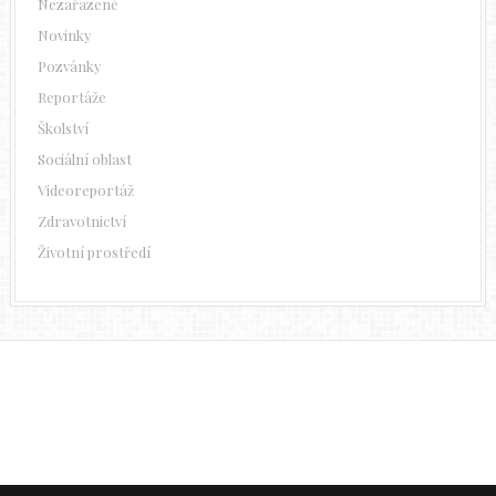
Nezařazené
Novinky
Pozvánky
Reportáže
Školství
Sociální oblast
Videoreportáž
Zdravotnictví
Životní prostředí