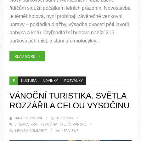
řidičům sloužit počátkem letních prázdnin. Novostavba
je téměř hotová, nyní probíhají závěrečné venkovní
úpravy – pokládka dlažby, výsadba dvaceti pěti javorů
babyka a keřů. Čtyřpodlažní budova nabízí 216
parkovacích míst, 5 stání pro motocykly...
READ MORE
KULTURA
NOVINKY
POZVÁNKY
VÁNOČNÍ TURISTIKA. SVĚTLA
ROZZÁŘILA CELOU VYSOČINU
JANA KODYSOVÁ
16.12.2024
JIHLAVA
,
KRAJ VYSOČINA
,
TŘEBÍČ
,
VÁNOCE
LEAVE A COMMENT
457 VIEWS