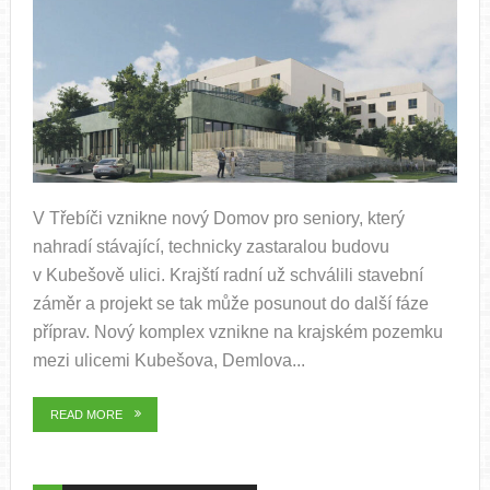
V Třebíči vznikne nový Domov pro seniory, který
nahradí stávající, technicky zastaralou budovu
v Kubešově ulici. Krajští radní už schválili stavební
záměr a projekt se tak může posunout do další fáze
příprav. Nový komplex vznikne na krajském pozemku
mezi ulicemi Kubešova, Demlova...
READ MORE