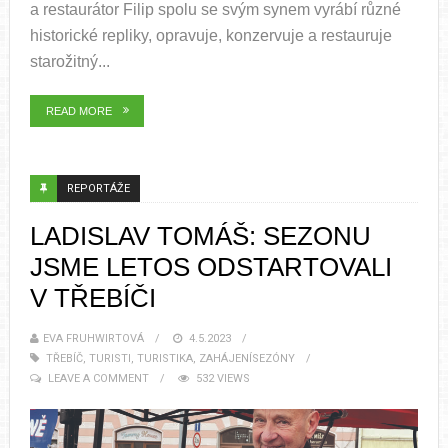
a restaurátor Filip spolu se svým synem vyrábí různé
historické repliky, opravuje, konzervuje a restauruje
starožitný...
READ MORE
REPORTÁŽE
LADISLAV TOMÁŠ: SEZONU
JSME LETOS ODSTARTOVALI
V TŘEBÍČI
EVA FRUHWIRTOVÁ
4.5.2023
TŘEBÍČ
,
TURISTI
,
TURISTIKA
,
ZAHÁJENÍSEZÓNY
LEAVE A COMMENT
532 VIEWS