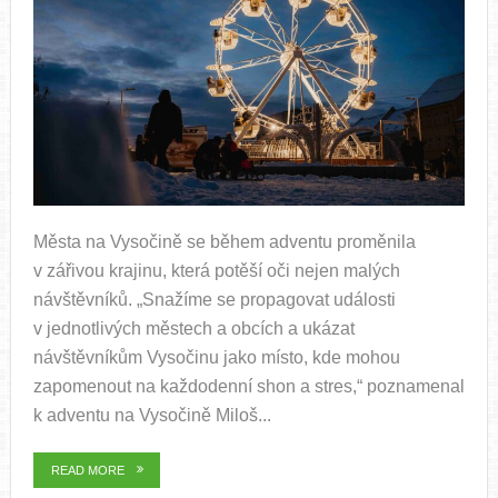
Města na Vysočině se během adventu proměnila
v zářivou krajinu, která potěší oči nejen malých
návštěvníků. „Snažíme se propagovat události
v jednotlivých městech a obcích a ukázat
návštěvníkům Vysočinu jako místo, kde mohou
zapomenout na každodenní shon a stres,“ poznamenal
k adventu na Vysočině Miloš...
READ MORE