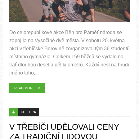
Do celorepublikové akce Běh pro Paměť národa se
zapojila na Vysočině dvě města. V sobotu 20. května
akci v třebíčské Borovině zorganizoval tým 36 studentů
místního gymnázia. Celkem 159 běžců se vydalo na
trať dlouhou deset a pět kilometrů. Každý nesl na hrudi
jméno toho,...
READ MORE
KULTURA
V TŘEBÍČI UDĚLOVALI CENY
ZA TRADIČNÍ LIDOVOU