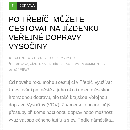
DOPRAVA
PO TŘEBÍČI MŮŽETE
CESTOVAT NA JÍZDENKU
VEŘEJNÉ DOPRAVY
VYSOČINY
EVA FRUHWIRTOVÁ
18.12.2023
DOPRAVA
,
JÍZDENKA
,
TŘEBÍČ
LEAVE A COMMENT
604 VIEWS
Od nového roku mohou cestující v Třebíči využívat
k cestování po městě a jeho okolí nejen městskou
hromadnou dopravu, ale také krajskou Veřejnou
dopravu Vysočiny (VDV). Znamená to pohodlnější
přestupy při kombinaci obou doprav nebo možnost
využívat společného tarifu a slev. Podle náměstka...