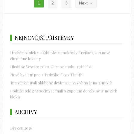
1
2
3
Next →
NEJNOVĚJŠÍ PŘÍSPĚVKY
Hraběcí stolek na Žďársku a mokřady Frejlach jsou nově
chráněné lokality
Hledá se Vesnice roku. Obce se mohou přihlásit
Nové bydlení pro středoškoláky v Třebíči
Turisté vybírali oblíbené destinace. Vysočina je na 3. místě
Podnikatelé z Vysočiny jednali o zapojení do výstavby nových
bloků
ARCHIVY
Březen 2026