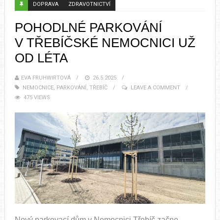
DOPRAVA
ZDRAVOTNICTVÍ
POHODLNÉ PARKOVÁNÍ
V TŘEBÍČSKÉ NEMOCNICI UŽ
OD LÉTA
EVA FRUHWIRTOVÁ
26.5.2025
NEMOCNICE
,
PARKOVÁNÍ
,
TŘEBÍČ
LEAVE A COMMENT
475 VIEWS
Nový parkovací dům v Nemocnici Třebíč začne