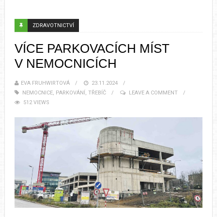
ZDRAVOTNICTVÍ
VÍCE PARKOVACÍCH MÍST
V NEMOCNICÍCH
EVA FRUHWIRTOVÁ
23.11.2024
NEMOCNICE
,
PARKOVÁNÍ
,
TŘEBÍČ
LEAVE A COMMENT
512 VIEWS