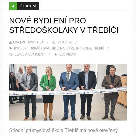
ŠKOLSTVÍ
NOVÉ BYDLENÍ PRO
STŘEDOŠKOLÁKY V TŘEBÍČI
EVA FRUHWIRTOVÁ
29.3.2026
BYDLENÍ
,
HRBÁČKOVÁ
,
JÍDELNA
,
STŘEDNÍŠKOLA
,
TŘEBÍČ
LEAVE A COMMENT
283 VIEWS
Střední průmyslová škola Třebíč má nově otevřený