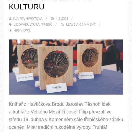
KULTURU
EVA FRUHWIRTOVÁ
4.5.2023
LIDOVAKULTURA
,
TŘEBÍČ
LEAVE A COMMENT
489 VIEWS
Knihař z Havlíčkova Brodu Jaroslav Těsnohlídek
a truhlář z Velkého Meziříčí Josef Filip převzali ve
středu 19. dubna v Kamenném sále třebíčského zámku
ocenění Mistr tradiční rukodělné výroby. Truhlář