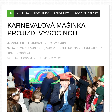
KULTURA
POZVÁNKY
REPORTÁŽE
SOCIÁLNÍ OBLAST
KARNEVALOVÁ MAŠINKA
PROJÍŽDÍ VYSOČINOU
MONIKA BROTHÁNKOVÁ
22.2.2019
KARNEVALY S MAŠINKOU
,
MAXIM TURBULENC
,
ZIMNÍ KARNEVALY
KRAJE VYSOČINA
LEAVE A COMMENT
736 VIEWS