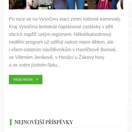
Po roce se na Vysočinu vrací zimní rodinné karnevaly.
Kraj Vysočina tentokrát naplánoval zastávky v pěti
obcích napříč celým regionem. Několikahodinový
nedělní program už udělal radost nejen dětem, ale
i všem ostatním návštěvníkům v Havlíčkově Borové,
ve Větrném Jeníkově, v Herálci u Žákovy hory
a ve svém jízdním řádu...
READ MORE
NEJNOVĚJŠÍ PŘÍSPĚVKY