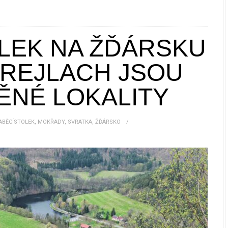
LEK NA ŽĎÁRSKU
REJLACH JSOU
ĚNÉ LOKALITY
ABĚCÍSTOLEK
,
MOKŘADY
,
SVRATKA
,
ŽĎÁRSKO