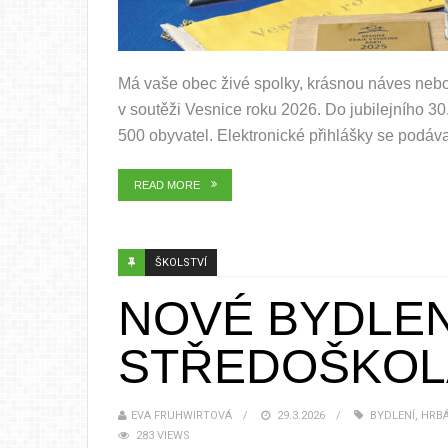
Má vaše obec živé spolky, krásnou náves nebo 
v soutěži Vesnice roku 2026. Do jubilejního 30
500 obyvatel. Elektronické přihlášky se podávaj
READ MORE
ŠKOLSTVÍ
NOVÉ BYDLEN
STŘEDOŠKOLÁ
EVA FRUHWIRTOVÁ
29.3.2026
BYDLENÍ
,
HRB
283 VIEWS