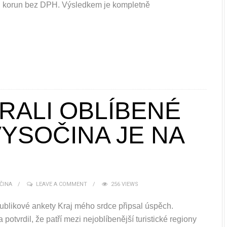
ů korun bez DPH. Výsledkem je kompletně
RALI OBLÍBENÉ
VYSOČINA JE NA
ČINA
LEAVE A COMMENT
256 VIEWS
publikové ankety Kraj mého srdce připsal úspěch.
potvrdil, že patří mezi nejoblíbenější turistické regiony