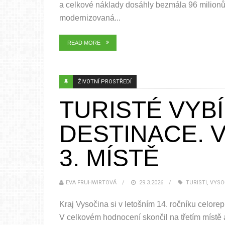
a celkové náklady dosáhly bezmála 96 milion
modernizovaná...
READ MORE
ŽIVOTNÍ PROSTŘEDÍ
TURISTÉ VYBÍ
DESTINACE. 
3. MÍSTĚ
EVA FRUHWIRTOVÁ
29.3.2026
TURISTI
,
VYSO
Kraj Vysočina si v letošním 14. ročníku celore
V celkovém hodnocení skončil na třetím místě a 