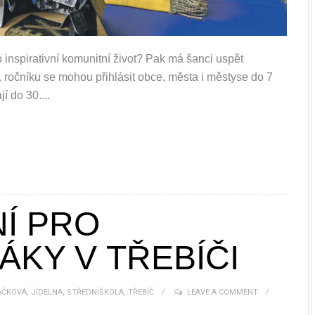
inspirativní komunitní život? Pak má šanci uspět
. ročníku se mohou přihlásit obce, města i městyse do 7
í do 30....
Í PRO
KY V TŘEBÍČI
ÁČKOVÁ
,
JÍDELNA
,
STŘEDNÍŠKOLA
,
TŘEBÍČ
LEAVE A COMMENT