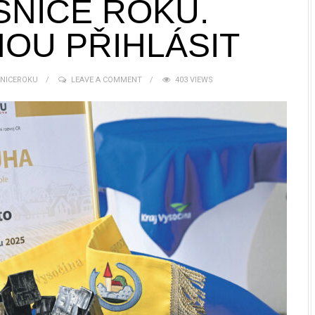
SNICE ROKU.
OU PŘIHLÁSIT
SNICEROKU
LEAVE A COMMENT
403 VIEWS