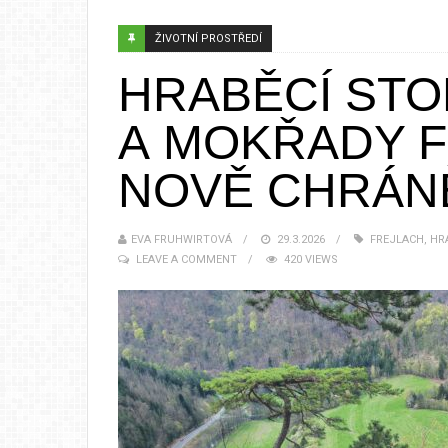
ŽIVOTNÍ PROSTŘEDÍ
HRABĚCÍ STO
A MOKŘADY F
NOVĚ CHRÁN
EVA FRUHWIRTOVÁ
29.3.2026
FREJLACH
,
HR
LEAVE A COMMENT
420 VIEWS