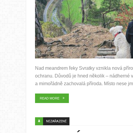
Nad meandrem řeky Svratky vznikla nová přírodn
ochranu. Důvodů je hned několik – nádherné vý
a mimořádně zachovalá příroda. Místo nese jm
READ MORE
NEZAŘAZENÉ