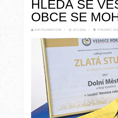
HLEDÁ SE VE
OBCE SE MOH
EVA FRUHWIRTOVÁ
29.3.2026
POKORNÝ
,
VE