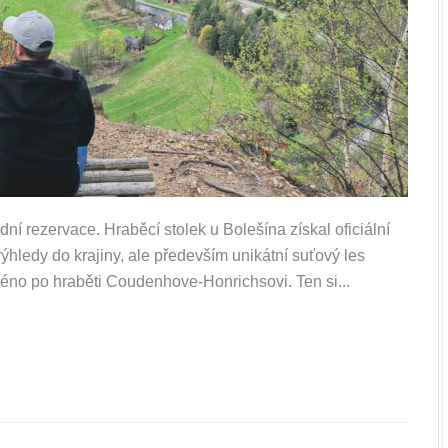
í rezervace. Hraběcí stolek u Bolešína získal oficiální
hledy do krajiny, ale především unikátní suťový les
éno po hraběti Coudenhove-Honrichsovi. Ten si...