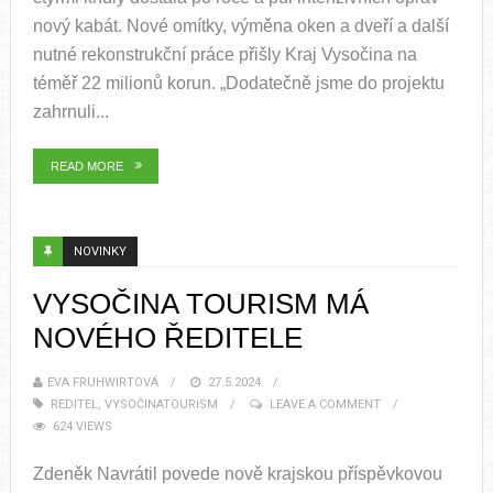
nový kabát. Nové omítky, výměna oken a dveří a další
nutné rekonstrukční práce přišly Kraj Vysočina na
téměř 22 milionů korun. „Dodatečně jsme do projektu
zahrnuli...
READ MORE
NOVINKY
VYSOČINA TOURISM MÁ
NOVÉHO ŘEDITELE
EVA FRUHWIRTOVÁ
27.5.2024
REDITEL
,
VYSOČINATOURISM
LEAVE A COMMENT
624 VIEWS
Zdeněk Navrátil povede nově krajskou příspěvkovou