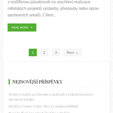
s rozšířenou působností na urychlení realizace
městských projektů výstavby, přestavby nebo oprav
sportovních areálů. Cílem...
READ MORE
1
2
3
Next →
NEJNOVĚJŠÍ PŘÍSPĚVKY
Hraběcí stolek na Žďársku a mokřady Frejlach jsou nově
chráněné lokality
Hledá se Vesnice roku. Obce se mohou přihlásit
Nové bydlení pro středoškoláky v Třebíči