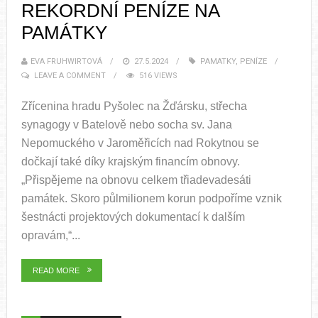
REKORDNÍ PENÍZE NA
PAMÁTKY
EVA FRUHWIRTOVÁ
27.5.2024
PAMATKY
,
PENÍZE
LEAVE A COMMENT
516 VIEWS
Zřícenina hradu Pyšolec na Žďársku, střecha
synagogy v Batelově nebo socha sv. Jana
Nepomuckého v Jaroměřicích nad Rokytnou se
dočkají také díky krajským financím obnovy.
„Přispějeme na obnovu celkem třiadevadesáti
památek. Skoro půlmilionem korun podpoříme vznik
šestnácti projektových dokumentací k dalším
opravám,“...
READ MORE