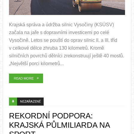
Krajská správa a údržba silnic Vysočiny (KSÚSV)
začala na jaře s dopravními investicemi po celé
Vysočině. Letos se pouští do oprav silnic II. a III. tříd
v celkové délce zhruba 130 kilometrů. Kromě
silničních povrchů dělníci zrekonstruují ještě 40 mostů.
„Největší porci kilometrů...
READ MORE
NEZAŘAZENÉ
REKORDNÍ PODPORA:
KRAJSKÁ PŮLMILIARDA NA