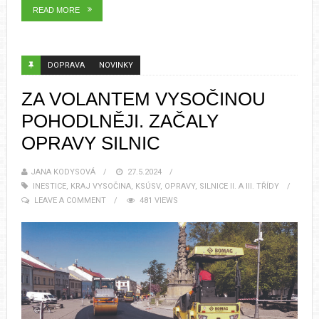
READ MORE
DOPRAVA
NOVINKY
ZA VOLANTEM VYSOČINOU
POHODLNĚJI. ZAČALY
OPRAVY SILNIC
JANA KODYSOVÁ
27.5.2024
INESTICE
,
KRAJ VYSOČINA
,
KSÚSV
,
OPRAVY
,
SILNICE II. A III. TŘÍDY
LEAVE A COMMENT
481 VIEWS