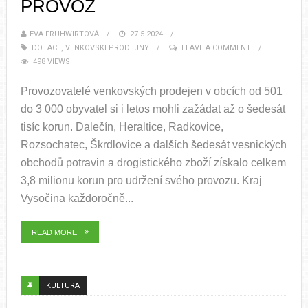
PROVOZ
EVA FRUHWIRTOVÁ
27.5.2024
DOTACE
,
VENKOVSKEPRODEJNY
LEAVE A COMMENT
498 VIEWS
Provozovatelé venkovských prodejen v obcích od 501
do 3 000 obyvatel si i letos mohli zažádat až o šedesát
tisíc korun. Dalečín, Heraltice, Radkovice,
Rozsochatec, Škrdlovice a dalších šedesát vesnických
obchodů potravin a drogistického zboží získalo celkem
3,8 milionu korun pro udržení svého provozu. Kraj
Vysočina každoročně...
READ MORE
KULTURA