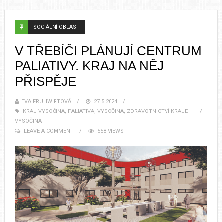
SOCIÁLNÍ OBLAST
V TŘEBÍČI PLÁNUJÍ CENTRUM
PALIATIVY. KRAJ NA NĚJ
PŘISPĚJE
EVA FRUHWIRTOVÁ
27.5.2024
KRAJ VYSOČINA
,
PALIATIVA
,
VYSOČINA
,
ZDRAVOTNICTVÍ KRAJE
VYSOČINA
LEAVE A COMMENT
558 VIEWS