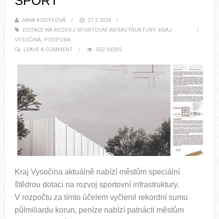
SPORT
JANA KODYSOVÁ
27.5.2024
DOTACE NA ROZVOJ SPORTOVNÍ INFRASTRUKTURY
,
KRAJ
VYSOČINA
,
PODPORA
LEAVE A COMMENT
502 VIEWS
Kraj Vysočina aktuálně nabízí městům speciální
štědrou dotaci na rozvoj sportovní infrastruktury.
V rozpočtu za tímto účelem vyčlenil rekordní sumu
půlmiliardu korun, peníze nabízí patnácti městům