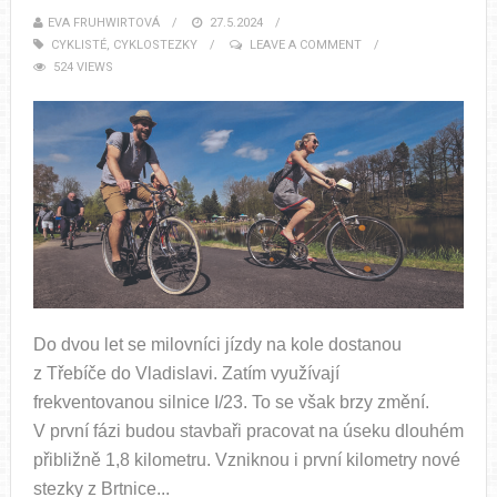
EVA FRUHWIRTOVÁ
27.5.2024
CYKLISTÉ
,
CYKLOSTEZKY
LEAVE A COMMENT
524 VIEWS
Do dvou let se milovníci jízdy na kole dostanou
z Třebíče do Vladislavi. Zatím využívají
frekventovanou silnice I/23. To se však brzy změní.
V první fázi budou stavbaři pracovat na úseku dlouhém
přibližně 1,8 kilometru. Vzniknou i první kilometry nové
stezky z Brtnice...