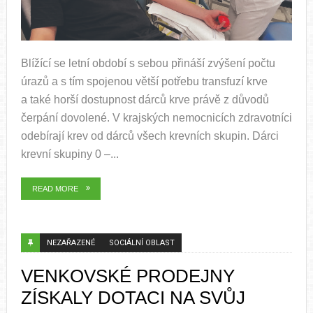
Blížící se letní období s sebou přináší zvýšení počtu
úrazů a s tím spojenou větší potřebu transfuzí krve
a také horší dostupnost dárců krve právě z důvodů
čerpání dovolené. V krajských nemocnicích zdravotníci
odebírají krev od dárců všech krevních skupin. Dárci
krevní skupiny 0 –...
READ MORE
NEZAŘAZENÉ
SOCIÁLNÍ OBLAST
VENKOVSKÉ PRODEJNY
ZÍSKALY DOTACI NA SVŮJ