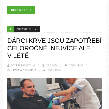
READ MORE
ZDRAVOTNICTVÍ
DÁRCI KRVE JSOU ZAPOTŘEBÍ
CELOROČNĚ. NEJVÍCE ALE
V LÉTĚ
EVA FRUHWIRTOVÁ
27.5.2024
DARCIKRVE
LEAVE A COMMENT
498 VIEWS