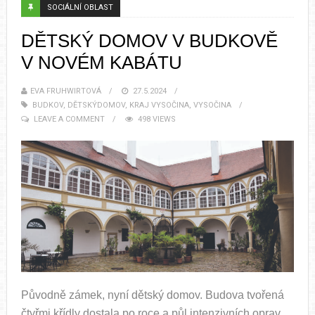
SOCIÁLNÍ OBLAST
DĚTSKÝ DOMOV V BUDKOVĚ
V NOVÉM KABÁTU
EVA FRUHWIRTOVÁ
27.5.2024
BUDKOV
,
DĚTSKÝDOMOV
,
KRAJ VYSOČINA
,
VYSOČINA
LEAVE A COMMENT
498 VIEWS
Původně zámek, nyní dětský domov. Budova tvořená
čtyřmi křídly dostala po roce a půl intenzivních oprav