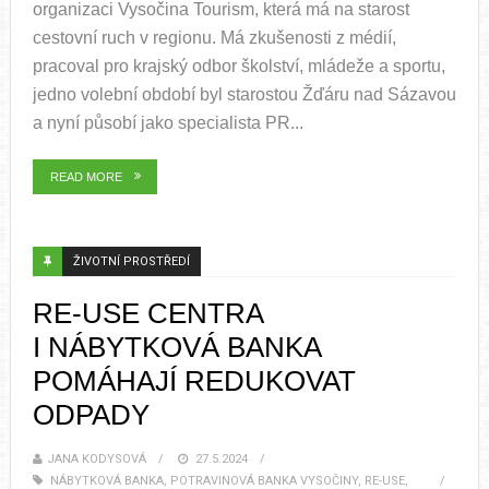
organizaci Vysočina Tourism, která má na starost
cestovní ruch v regionu. Má zkušenosti z médií,
pracoval pro krajský odbor školství, mládeže a sportu,
jedno volební období byl starostou Žďáru nad Sázavou
a nyní působí jako specialista PR...
READ MORE
ŽIVOTNÍ PROSTŘEDÍ
RE-USE CENTRA
I NÁBYTKOVÁ BANKA
POMÁHAJÍ REDUKOVAT
ODPADY
JANA KODYSOVÁ
27.5.2024
NÁBYTKOVÁ BANKA
,
POTRAVINOVÁ BANKA VYSOČINY
,
RE-USE
,