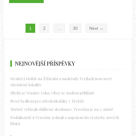
1
2
…
30
Next →
NEJNOVĚJŠÍ PŘÍSPĚVKY
Hraběcí stolek na Žďársku a mokřady Frejlach jsou nově
chráněné lokality
Hledá se Vesnice roku. Obce se mohou přihlásit
Nové bydlení pro středoškoláky v Třebíči
Turisté vybírali oblíbené destinace. Vysočina je na 3. místě
Podnikatelé z Vysočiny jednali o zapojení do výstavby nových
bloků