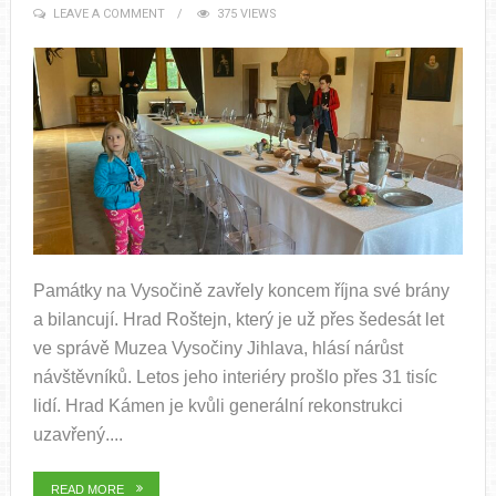
LEAVE A COMMENT
375 VIEWS
Památky na Vysočině zavřely koncem října své brány
a bilancují. Hrad Roštejn, který je už přes šedesát let
ve správě Muzea Vysočiny Jihlava, hlásí nárůst
návštěvníků. Letos jeho interiéry prošlo přes 31 tisíc
lidí. Hrad Kámen je kvůli generální rekonstrukci
uzavřený....
READ MORE