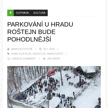
DOPRAVA
KULTURA
PARKOVÁNÍ U HRADU
ROŠTEJN BUDE
POHODLNĚJŠÍ
JANA KODYSOVÁ
26.1.2026
HRAD ROŠTEJN
,
INVESTICE
,
PARKOVIŠTĚ
LEAVE A COMMENT
296 VIEWS