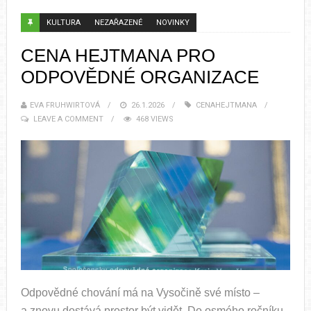
KULTURA
NEZAŘAZENÉ
NOVINKY
CENA HEJTMANA PRO
ODPOVĚDNÉ ORGANIZACE
EVA FRUHWIRTOVÁ
26.1.2026
CENAHEJTMANA
LEAVE A COMMENT
468 VIEWS
Odpovědné chování má na Vysočině své místo –
a znovu dostává prostor být vidět. Do osmého ročníku