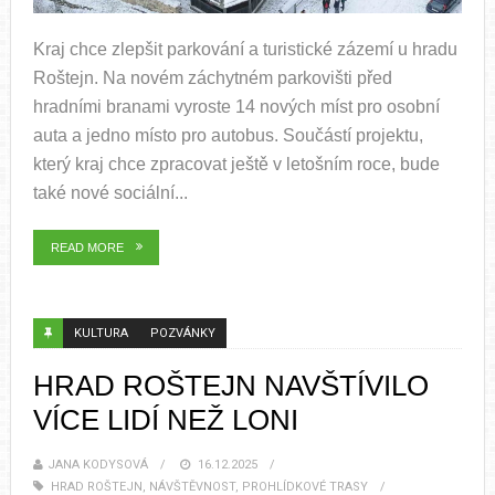
Kraj chce zlepšit parkování a turistické zázemí u hradu
Roštejn. Na novém záchytném parkovišti před
hradními branami vyroste 14 nových míst pro osobní
auta a jedno místo pro autobus. Součástí projektu,
který kraj chce zpracovat ještě v letošním roce, bude
také nové sociální...
READ MORE
KULTURA
POZVÁNKY
HRAD ROŠTEJN NAVŠTÍVILO
VÍCE LIDÍ NEŽ LONI
JANA KODYSOVÁ
16.12.2025
HRAD ROŠTEJN
,
NÁVŠTĚVNOST
,
PROHLÍDKOVÉ TRASY