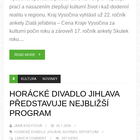
prací a nasazením zlepšují kulturní život i kaž-dodenní
realitu v regionu. Kraj Vysočina vyhlásil už 22. ročník
ankety Zlatá jeřabina – Cena Kraje Vysočina za
kulturní počin roku a zároveň 17. ročník ankety Skutek
roku....
READ MORE
KULTURA
NOVINKY
HORÁCKÉ DIVADLO JIHLAVA
PŘEDSTAVUJE NEJBLIŽŠÍ
PROGRAM
JANA KODYSOVÁ
26.1.2026
HORÁCKÉ DIVADLO JIHLAVA
,
NOVINKY
,
REPERTOÁR
LEAVE A COMMENT
347 VIEWS