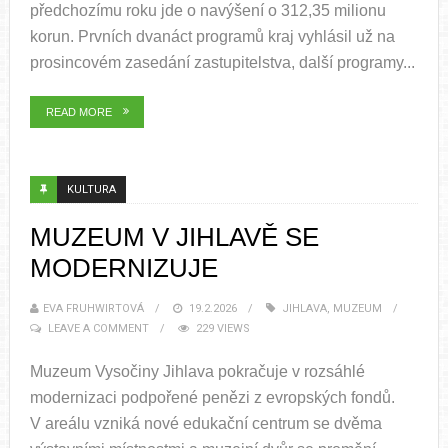
předchozímu roku jde o navýšení o 312,35 milionu
korun. Prvních dvanáct programů kraj vyhlásil už na
prosincovém zasedání zastupitelstva, další programy...
READ MORE
KULTURA
MUZEUM V JIHLAVĚ SE
MODERNIZUJE
EVA FRUHWIRTOVÁ
19.2.2026
JIHLAVA
,
MUZEUM
LEAVE A COMMENT
229 VIEWS
Muzeum Vysočiny Jihlava pokračuje v rozsáhlé
modernizaci podpořené penězi z evropských fondů.
V areálu vzniká nové edukační centrum se dvěma