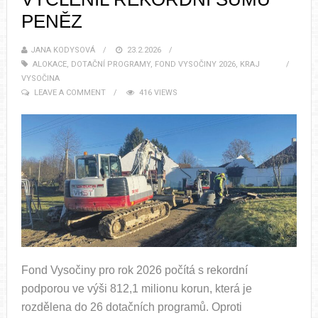
PENĚZ
JANA KODYSOVÁ
23.2.2026
ALOKACE
,
DOTAČNÍ PROGRAMY
,
FOND VYSOČINY 2026
,
KRAJ
VYSOČINA
LEAVE A COMMENT
416 VIEWS
Fond Vysočiny pro rok 2026 počítá s rekordní
podporou ve výši 812,1 milionu korun, která je
rozdělena do 26 dotačních programů. Oproti