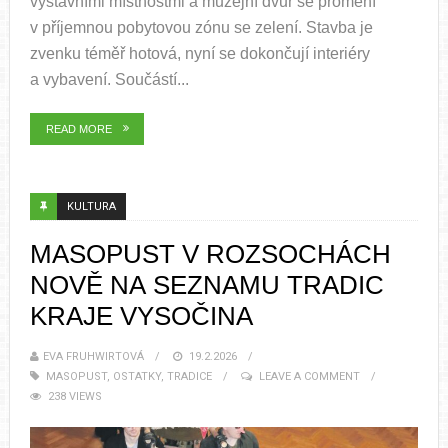
výstavními místnostmi a muzejní dvůr se promění
v příjemnou pobytovou zónu se zelení. Stavba je
zvenku téměř hotová, nyní se dokončují interiéry
a vybavení. Součástí...
READ MORE
KULTURA
MASOPUST V ROZSOCHÁCH
NOVĚ NA SEZNAMU TRADIC
KRAJE VYSOČINA
EVA FRUHWIRTOVÁ
19.2.2026
MASOPUST
,
OSTATKY
,
TRADICE
LEAVE A COMMENT
238 VIEWS