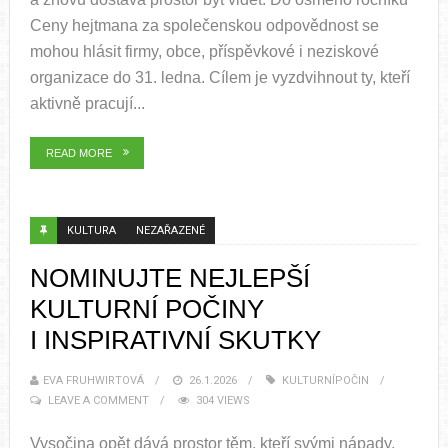
Ceny hejtmana za společenskou odpovědnost se
mohou hlásit firmy, obce, příspěvkové i neziskové
organizace do 31. ledna. Cílem je vyzdvihnout ty, kteří
aktivně pracují...
READ MORE
KULTURA
NEZAŘAZENÉ
NOMINUJTE NEJLEPŠÍ
KULTURNÍ POČINY
I INSPIRATIVNÍ SKUTKY
EVA FRUHWIRTOVÁ
26.1.2026
KULTURNÍPOČIN
LEAVE A COMMENT
304 VIEWS
Vysočina opět dává prostor těm, kteří svými nápady,