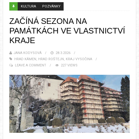
KULTURA
POZVÁNKY
ZAČÍNÁ SEZONA NA
PAMÁTKÁCH VE VLASTNICTVÍ
KRAJE
JANA KODYSOVÁ
28.3.2026
HRAD KÁMEN
,
HRAD ROŠTEJN
,
KRAJ VYSOČINA
LEAVE A COMMENT
227 VIEWS