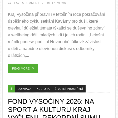
LEAVE A COMMENT
179 VIEWS
Kraj Vysočina připravil i v letošním roce pokračování
úspěšného cyklu setkání Kavárny pro duši, které
otevírají důležitá témata týkající se duševního zdraví
a wellbeing dětí, mladých lidí i jejich rodin. „Letošní
ročník ponese podtitul Novodobé látkové závislosti
u dětí a nabídne otevřenou diskusi s odborníky
o látkách,...
READ MORE
DOPRAVA
KULTURA
ŽIVOTNÍ PROSTŘEDÍ
FOND VYSOČINY 2026: NA
SPORT A KULTURU KRAJ
VYČLENIL REKORDNÍ SUMU