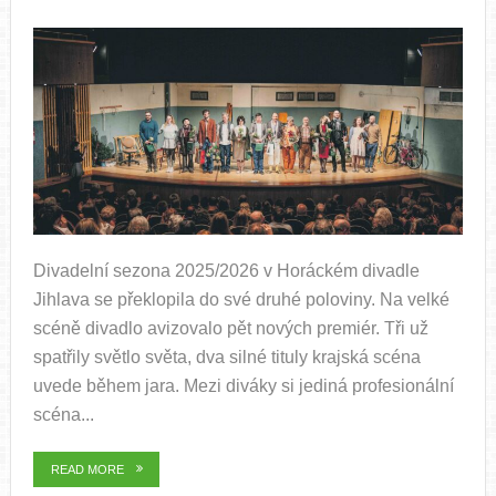
Divadelní sezona 2025/2026 v Horáckém divadle
Jihlava se překlopila do své druhé poloviny. Na velké
scéně divadlo avizovalo pět nových premiér. Tři už
spatřily světlo světa, dva silné tituly krajská scéna
uvede během jara. Mezi diváky si jediná profesionální
scéna...
READ MORE