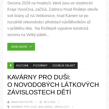
Sezona 2026 na hradech, které jsou ve vlastnictví
Kraje Vysočina, začíná. Zatímco Hrad Roštejn otevře
své brány už na Velikonoce, hrad Kámen se po
rozsáhlé rekonstrukci představí návštěvníkům až
v průběhu léta. Na Roštejně vypukne turistická
sezona na Velký pátek...
READ MORE
KULTURA
POZVÁNKY
SOCIÁLNÍ OBLAST
KAVÁRNY PRO DUŠI:
O NOVODOBÝCH LÁTKOVÝCH
ZÁVISLOSTECH DĚTÍ
JANA KODYSOVÁ
28.3.2026
KAVÁRNY PRO DUŠI
,
WELLBEING
,
ZÁVISLOSTI