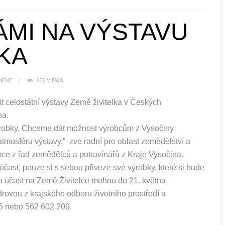
ÁMI NA VÝSTAVU
KA
MENT
635 VIEWS
it celostátní výstavy Země živitelka v Českých
na.
 výrobky. Chceme dát možnost výrobcům z Vysočiny
atmosféru výstavy,“ zve radní pro oblast zemědělství a
ce z řad zemědělců a potravinářů z Kraje Vysočina.
čast, pouze si s sebou přiveze své výrobky, které si bude
o účast na Země Živitelce mohou do 21. května
ovou z krajského odboru životního prostředí a
65 nebo 562 602 209.