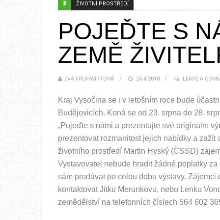
ŽIVOTNÍ PROSTŘEDÍ
POJEĎTE S N
ZEMĚ ŽIVITEL
EVA FRUHWIRTOVÁ
24.4.2018
LEAVE A COM
Kraj Vysočina se i v letošním roce bude účastn
Budějovicích. Koná se od 23. srpna do 28. srp
„Pojeďte s námi a prezentujte své originální
prezentovat rozmanitost jejich nabídky a zažít 
životního prostředí Martin Hyský (ČSSD) zájem
Vystavovatel nebude hradit žádné poplatky za ú
sám prodávat po celou dobu výstavy. Zájemci 
kontaktovat Jitku Merunkovu, nebo Lenku Vondr
zemědělství na telefonních číslech 564 602 3