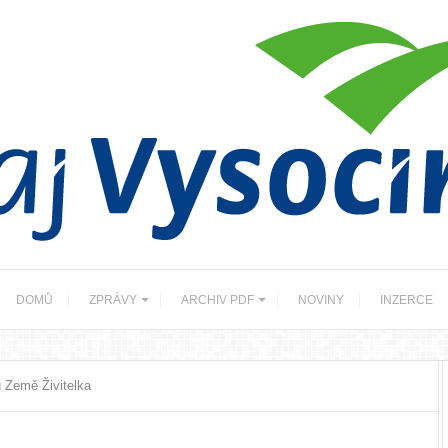
DOMŮ
ZPRÁVY
ARCHIV PDF
NOVINY
INZERCE
 Země Živitelka