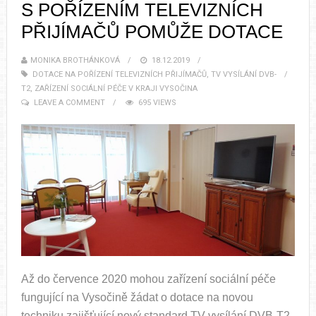
S POŘÍZENÍM TELEVIZNÍCH
PŘIJÍMAČŮ POMŮŽE DOTACE
MONIKA BROTHÁNKOVÁ
18.12.2019
DOTACE NA POŘÍZENÍ TELEVIZNÍCH PŘIJÍMAČŮ
,
TV VYSÍLÁNÍ DVB-
T2
,
ZAŘÍZENÍ SOCIÁLNÍ PÉČE V KRAJI VYSOČINA
LEAVE A COMMENT
695 VIEWS
Až do července 2020 mohou zařízení sociální péče
fungující na Vysočině žádat o dotace na novou
techniku zajišťující nový standard TV vysílání DVB-T2.