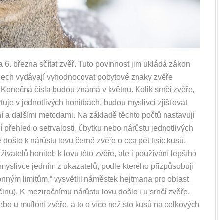
 6. března sčítat zvěř. Tuto povinnost jim ukládá zákon
mínech vydávají vyhodnocovat pobytové znaky zvěře
Konečná čísla budou známá v květnu. Kolik srnčí zvěře,
tuje v jednotlivých honitbách, budou myslivci zjišťovat
í a dalšími metodami. Na základě těchto počtů nastavují
přehled o setrvalosti, úbytku nebo nárůstu jednotlivých
došlo k nárůstu lovu černé zvěře o cca pět tisíc kusů,
živatelů honiteb k lovu této zvěře, ale i používání lepšího
o myslivce jedním z ukazatelů, podle kterého přizpůsobují
onným limitům,“ vysvětlil náměstek hejtmana pro oblast
nu). K meziročnímu nárůstu lovu došlo i u srnčí zvěře,
bo u mufloní zvěře, a to o více než sto kusů na celkových