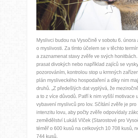
Myslivci budou na Vysočině v sobotu 6. února a
o myslivosti. Za tímto účelem se v těchto ter
a zaznamenat stavy zvěře ve svých honitbách. 
prasat divokých nebo například zajíců se vysky
pozorováním, kontrolou stop u krmných zařízen
plán mysliveckého hospodaření a díky nim mají 
druhů. „Z předešlých dat vyplývá, že meziročně 
a to z více důvodů. Patří k nim vyšší motivace u
vybavení myslivců pro lov. Sčítání zvěře je pr
intenzitu lovu, aby počty zvěře odpovídaly zák
zemědělství Lukáš Vlček (Starostové pro Vysoči
téměř o 600 kusů na celkových 10 708 kusů, ne
744 kusů.