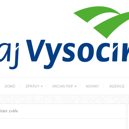
DOMŮ
ZPRÁVY
ARCHIV PDF
NOVINY
INZERCE
ítání zvěře