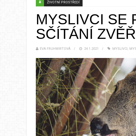
ŽIVOTNÍ PROSTŘEDÍ
MYSLIVCI SE 
SČÍTÁNÍ ZVĚ
EVA FRUHWIRTOVÁ
24.1.2021
MYSLIVCI
,
MYS