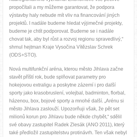
propočítali a my můžeme garantovat, že podpora
výstavby haly nebude mít vliv na financování jiných
projektů. I nadále budeme hledat výjimečné projekty,
budeme je chtít podporovat. Budeme se i nadále
chovat tak, aby byl růst a rozvoj regionu spravedlivý,“
shrnul hejtman Kraje Vysočina Vítězslav Schrek
(ODS+STO).
Nová multifunkční aréna, kterou město Jihlava začne
stavět příští rok, bude splňovat parametry pro
hokejovou extraligu a poskytne zázemí i pro další
sporty jako krasobruslení, volejbal, badminton, florbal,
házenou, box, bojové sporty a mnohé další. „Arénu si
město Jihlava zaslouží. Upozorňuji však, že pět set
milionů korun pro Jihlavu bude někde chybět,“ sdělil
své obavy zastupitel Radek Zlesák (ANO 2011), který
také předložil zastupitelstvu protinávrh. Ten však nebyl