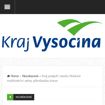
Home
»
Nezařazené
»
Kraj podpoří stavbu Horácké
multifunkční arény půlmiliardou korun
NEZAŘAZENÉ