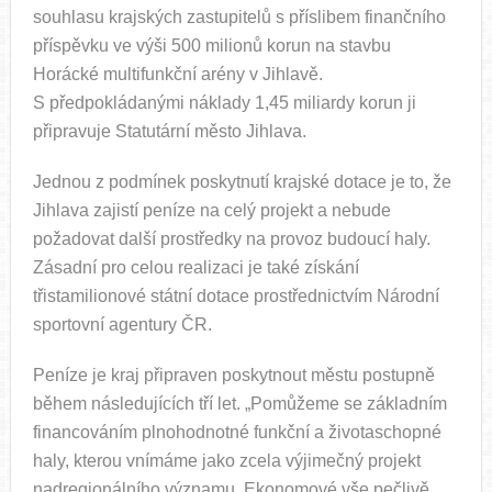
souhlasu krajských zastupitelů s příslibem finančního
příspěvku ve výši 500 milionů korun na stavbu
Horácké multifunkční arény v Jihlavě.
S předpokládanými náklady 1,45 miliardy korun ji
připravuje Statutární město Jihlava.
Jednou z podmínek poskytnutí krajské dotace je to, že
Jihlava zajistí peníze na celý projekt a nebude
požadovat další prostředky na provoz budoucí haly.
Zásadní pro celou realizaci je také získání
třistamilionové státní dotace prostřednictvím Národní
sportovní agentury ČR.
Peníze je kraj připraven poskytnout městu postupně
během následujících tří let. „Pomůžeme se základním
financováním plnohodnotné funkční a životaschopné
haly, kterou vnímáme jako zcela výjimečný projekt
nadregionálního významu. Ekonomové vše pečlivě