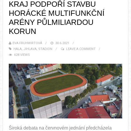
KRAJ PODPOŘÍ STAVBU
HORÁCKÉ MULTIFUNKČNÍ
ARÉNY PŮLMILIARDOU
KORUN
EVA FRUHWIRTOVÁ
30.6.2021
HALA
,
JIHLAVA
,
STADION
LEAVE A COMMENT
628 VIEWS
Široká debata na červnovém jednání předcházela