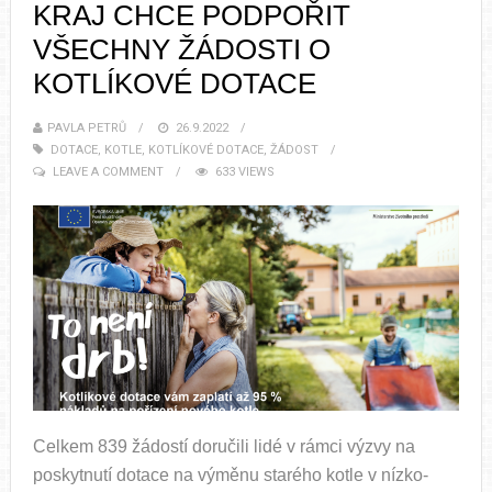
KRAJ CHCE PODPOŘIT
VŠECHNY ŽÁDOSTI O
KOTLÍKOVÉ DOTACE
PAVLA PETRŮ
26.9.2022
DOTACE
,
KOTLE
,
KOTLÍKOVÉ DOTACE
,
ŽÁDOST
LEAVE A COMMENT
633 VIEWS
Celkem 839 žádostí doručili lidé v rámci výzvy na
poskytnutí dotace na výměnu starého kotle v nízko-