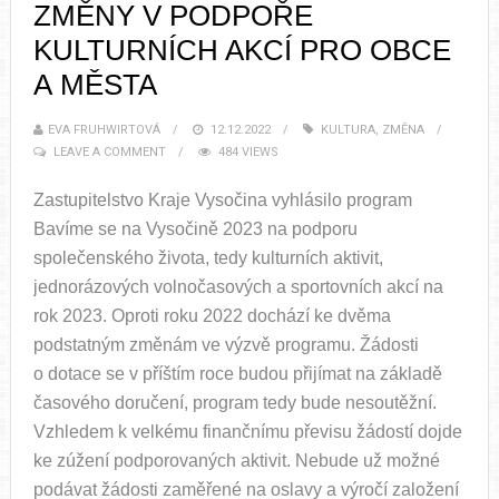
ZMĚNY V PODPOŘE
KULTURNÍCH AKCÍ PRO OBCE
A MĚSTA
EVA FRUHWIRTOVÁ
12.12.2022
KULTURA
,
ZMĚNA
LEAVE A COMMENT
484 VIEWS
Zastupitelstvo Kraje Vysočina vyhlásilo program
Bavíme se na Vysočině 2023 na podporu
společenského života, tedy kulturních aktivit,
jednorázových volnočasových a sportovních akcí na
rok 2023. Oproti roku 2022 dochází ke dvěma
podstatným změnám ve výzvě programu. Žádosti
o dotace se v příštím roce budou přijímat na základě
časového doručení, program tedy bude nesoutěžní.
Vzhledem k velkému finančnímu převisu žádostí dojde
ke zúžení podporovaných aktivit. Nebude už možné
podávat žádosti zaměřené na oslavy a výročí založení