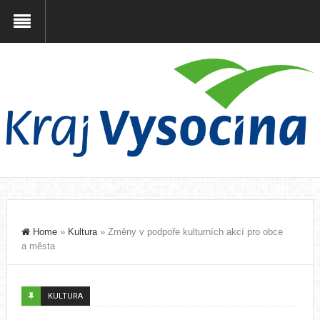
Home
»
Kultura
»
Změny v podpoře kulturních akcí pro obce
a města
KULTURA