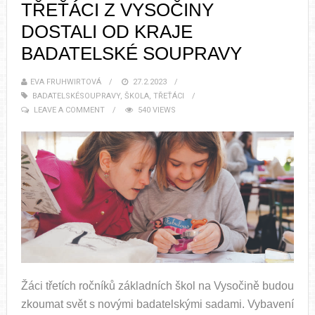
TŘEŤÁCI Z VYSOČINY
DOSTALI OD KRAJE
BADATELSKÉ SOUPRAVY
EVA FRUHWIRTOVÁ
27.2.2023
BADATELSKÉSOUPRAVY
,
ŠKOLA
,
TŘEŤÁCI
LEAVE A COMMENT
540 VIEWS
Žáci třetích ročníků základních škol na Vysočině budou
zkoumat svět s novými badatelskými sadami. Vybavení