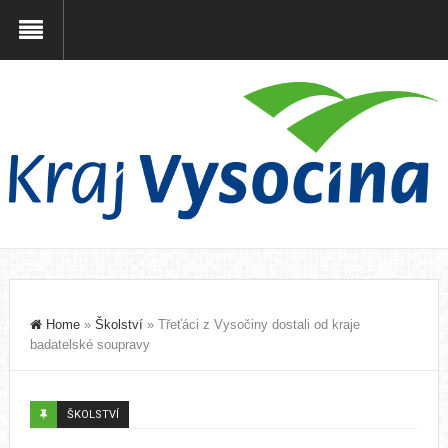
Home
»
Školství
»
Třeťáci z Vysočiny dostali od kraje
badatelské soupravy
ŠKOLSTVÍ