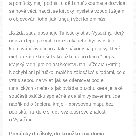
a pomůcky mají podnítit u dětí chuť zkoumat a dozvídat
se nové věci, naučit se kriticky myslet a vzbudit zájem
o objevování toho, jak fungují věci kolem nás.
„Každá sada obsahuje Turistický atlas Vysočiny, který
umožní lépe poznat okolí školy nebo bydliště, klíč
k určování živočichů a také návody na pokusy, které
mohou žáci zkoušet v kroužku nebo doma,“ popsal
krajský radní pro oblast školství Jan Břížďala (Piráti).
Nechybí ani příručka „malého zálesáka“ s radami, co si
vzít s sebou na výlet, jak se orientovat podle
turistických značek a jak ovládat buzolu, která je také
součástí batůžku společně s dalším vybavením. Jde
například o šablonu kraje – obrysovou mapu bez
popisků, na které si děti vyzkouší své znalosti
o Vysočině.
Pomůcky do školy, do kroužku i na doma