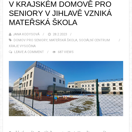
V KRAJSKÉM DOMOVĚ PRO
SENIORY V JIHLAVĚ VZNIKÁ
MATEŘSKÁ ŠKOLA
JANA KODYSOVÁ
28.2.2023
DOMOV PRO SENIORY
,
MATEŘSKÁ ŠKOLA
,
SOCIÁLNÍ CENTRUM
KRAJE VYSOČINA
LEAVE A COMMENT
687 VIEWS