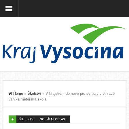
Home
»
Školství
»
V krajském domově pro seniory v Jihlavě
vzniká mateřská škola
ŠKOLSTVÍ
SOCIÁLNÍ OBLAST