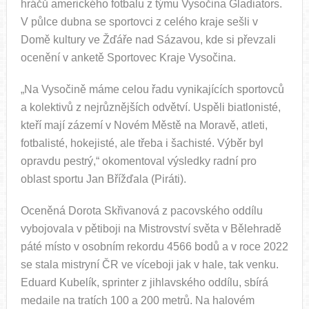
hráčů amerického fotbalu z týmu Vysočina Gladiators.
V půlce dubna se sportovci z celého kraje sešli v
Domě kultury ve Žďáře nad Sázavou, kde si převzali
ocenění v anketě Sportovec Kraje Vysočina.
„Na Vysočině máme celou řadu vynikajících sportovců
a kolektivů z nejrůznějších odvětví. Uspěli biatlonisté,
kteří mají zázemí v Novém Městě na Moravě, atleti,
fotbalisté, hokejisté, ale třeba i šachisté. Výběr byl
opravdu pestrý,“ okomentoval výsledky radní pro
oblast sportu Jan Břížďala (Piráti).
Oceněná Dorota Skřivanová z pacovského oddílu
vybojovala v pětiboji na Mistrovství světa v Bělehradě
páté místo v osobním rekordu 4566 bodů a v roce 2022
se stala mistryní ČR ve víceboji jak v hale, tak venku.
Eduard Kubelík, sprinter z jihlavského oddílu, sbírá
medaile na tratích 100 a 200 metrů. Na halovém