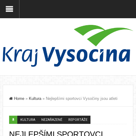
Home
»
Kultura
»
Nejlepšími sportovci Vysočiny jsou atleti
KULTURA
NEZAŘAZENÉ
REPORTÁŽE
NEJLEPŠÍMI SPORTOVCI