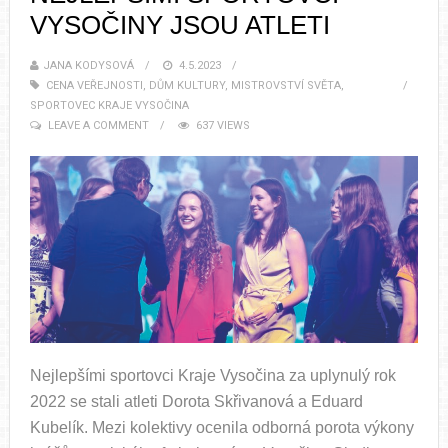
VYSOČINY JSOU ATLETI
JANA KODYSOVÁ
4.5.2023
CENA VEŘEJNOSTI
,
DŮM KULTURY
,
MISTROVSTVÍ SVĚTA
,
SPORTOVEC KRAJE VYSOČINA
LEAVE A COMMENT
637 VIEWS
Nejlepšími sportovci Kraje Vysočina za uplynulý rok
2022 se stali atleti Dorota Skřivanová a Eduard
Kubelík. Mezi kolektivy ocenila odborná porota výkony