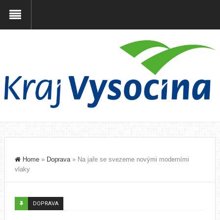
Home
»
Doprava
»
Na jaře se svezeme novými moderními
vlaky
DOPRAVA