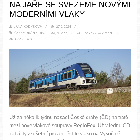
NA JAŘE SE SVEZEME NOVÝMI
MODERNÍMI VLAKY
JANA KODYSOVÁ
27.2.2024
ČESKÉ DRÁHY
,
REGIOFOX
,
VLAKY
LEAVE A COMMENT
672 VIEWS
Už za několik týdnů nasadí České dráhy (ČD) na tratě
mezi nové vlakové soupravy RegioFox. Už v lednu ČD
zahájily zkušební provoz těchto vlaků na Vysočině,