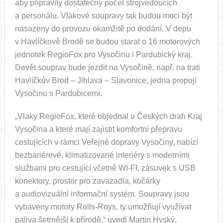
aby připravily dostatečný počet strojvedoucích
a personálu. Vlakové soupravy tak budou moci být
nasazeny do provozu okamžitě po dodání. V depu
v Havlíčkově Brodě se budou starat o 16 motorových
jednotek RegioFox pro Vysočinu i Pardubický kraj.
Devět souprav bude jezdit na Vysočině, např. na trati
Havlíčkův Brod – Jihlava – Slavonice, jedna propojí
Vysočinu s Pardubicemi.
„Vlaky RegioFox, které objednal u Českých drah Kraj
Vysočina a které mají zajistit komfortní přepravu
cestujících v rámci Veřejné dopravy Vysočiny, nabízí
bezbariérové, klimatizované interiéry s moderními
službami pro cestující včetně WI-FI, zásuvek s USB
konektory, prostor pro zavazadla, kočárky
a audiovizuální informační systém. Soupravy jsou
vybaveny motory Rolls-Roys, ty umožňují využívat
paliva šetrnější k přírodě,“ uvedl Martin Hyský,