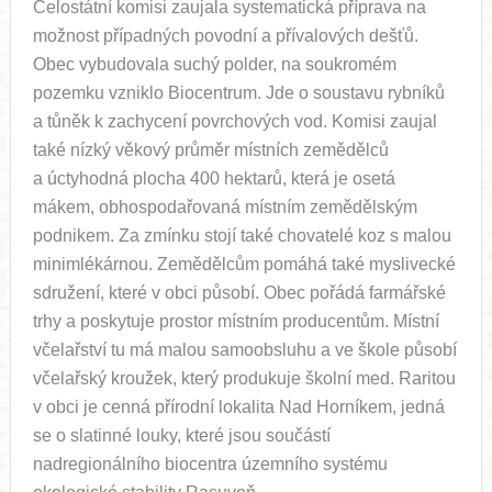
Celostátní komisi zaujala systematická příprava na
možnost případných povodní a přívalových dešťů.
Obec vybudovala suchý polder, na soukromém
pozemku vzniklo Biocentrum. Jde o soustavu rybníků
a tůněk k zachycení povrchových vod. Komisi zaujal
také nízký věkový průměr místních zemědělců
a úctyhodná plocha 400 hektarů, která je osetá
mákem, obhospodařovaná místním zemědělským
podnikem. Za zmínku stojí také chovatelé koz s malou
minimlékárnou. Zemědělcům pomáhá také myslivecké
sdružení, které v obci působí. Obec pořádá farmářské
trhy a poskytuje prostor místním producentům. Místní
včelařství tu má malou samoobsluhu a ve škole působí
včelařský kroužek, který produkuje školní med. Raritou
v obci je cenná přírodní lokalita Nad Horníkem, jedná
se o slatinné louky, které jsou součástí
nadregionálního biocentra územního systému