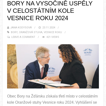
BORY NA VYSOČINĚ USPĚLY
V CELOSTÁTNÍM KOLE
VESNICE ROKU 2024
JANA KODYSOVÁ
23.11.2024
BORY
,
ORANŽOVÁ STUHA
,
VESNICE ROKU
LEAVE A COMMENT
421 VIEWS
Obec Bory na Žďársku získala třetí místo v celostátním
kole Oranžové stuhy Vesnice roku 2024. Vyhlášení se