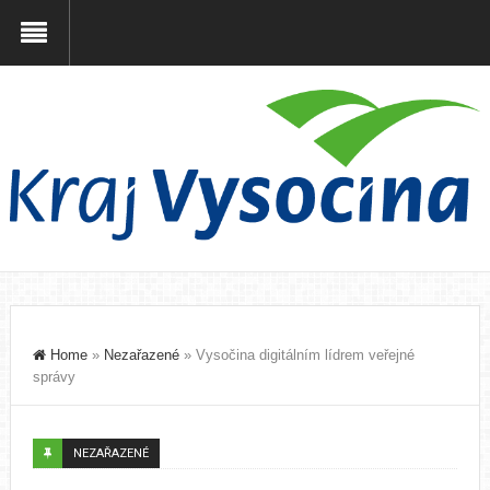
Home
»
Nezařazené
»
Vysočina digitálním lídrem veřejné
správy
NEZAŘAZENÉ