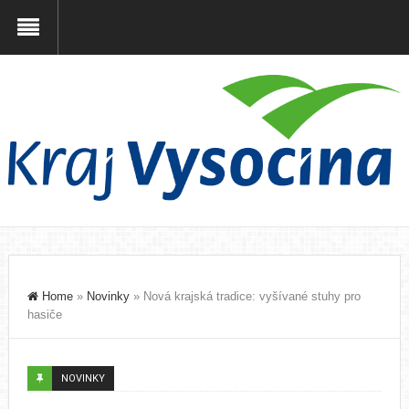
Home
»
Novinky
»
Nová krajská tradice: vyšívané stuhy pro
hasiče
NOVINKY