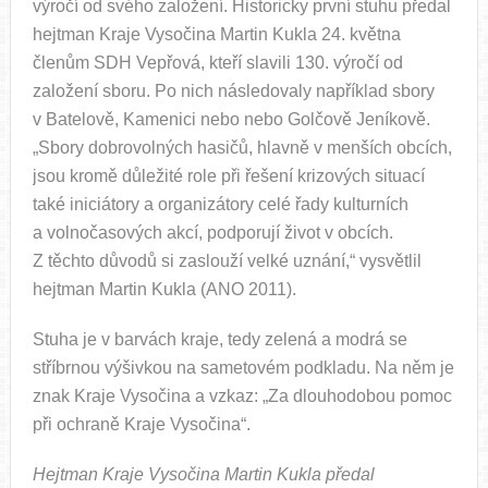
výročí od svého založení. Historicky první stuhu předal
hejtman Kraje Vysočina Martin Kukla 24. května
členům SDH Vepřová, kteří slavili 130. výročí od
založení sboru. Po nich následovaly například sbory
v Batelově, Kamenici nebo nebo Golčově Jeníkově.
„Sbory dobrovolných hasičů, hlavně v menších obcích,
jsou kromě důležité role při řešení krizových situací
také iniciátory a organizátory celé řady kulturních
a volnočasových akcí, podporují život v obcích.
Z těchto důvodů si zaslouží velké uznání,“ vysvětlil
hejtman Martin Kukla (ANO 2011).
Stuha je v barvách kraje, tedy zelená a modrá se
stříbrnou výšivkou na sametovém podkladu. Na něm je
znak Kraje Vysočina a vzkaz: „Za dlouhodobou pomoc
při ochraně Kraje Vysočina“.
Hejtman Kraje Vysočina Martin Kukla předal