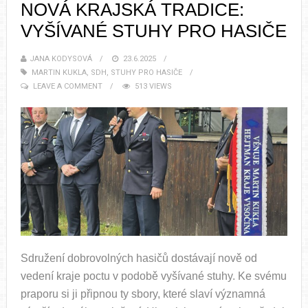
NOVÁ KRAJSKÁ TRADICE:
VYŠÍVANÉ STUHY PRO HASIČE
JANA KODYSOVÁ
23.6.2025
MARTIN KUKLA
,
SDH
,
STUHY PRO HASIČE
LEAVE A COMMENT
513 VIEWS
Sdružení dobrovolných hasičů dostávají nově od
vedení kraje poctu v podobě vyšívané stuhy. Ke svému
praporu si ji připnou ty sbory, které slaví významná