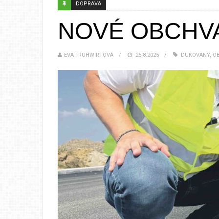
DOPRAVA
NOVÉ OBCHVA
EVA FRUHWIRTOVÁ
25.8.2025
DUKOVANY
,
O