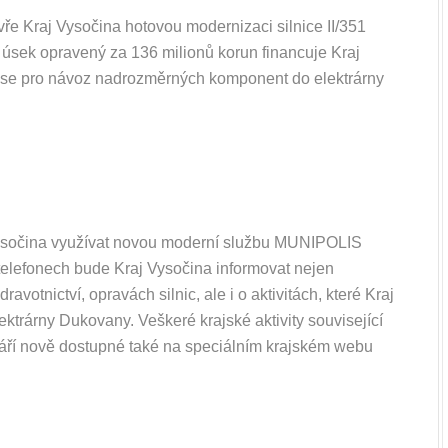
vře Kraj Vysočina hotovou modernizaci silnice II/351
 úsek opravený za 136 milionů korun financuje Kraj
rase pro návoz nadrozměrných komponent do elektrárny
ysočina využívat novou moderní službu MUNIPOLIS
h telefonech bude Kraj Vysočina informovat nejen
votnictví, opravách silnic, ale i o aktivitách, které Kraj
ektrárny Dukovany. Veškeré krajské aktivity související
áří nově dostupné také na speciálním krajském webu