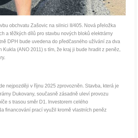
bu obchvatu Zašovic na silnici II/405. Nová přeložka
ých a těžkých dílů pro stavbu nových bloků elektrárny
etně DPH bude uvedena do předčasného užívání za dva
 Kukla (ANO 2011) s tím, že kraj ji bude hradit z peněz,
ry.
e nejpozději v říjnu 2025 zprovozněn. Stavba, která je
ktrárny Dukovany, současně zásadně uleví provozu
bíče s trasou směr D1. Investorem celého
Na financování prací využil kromě vlastních peněz