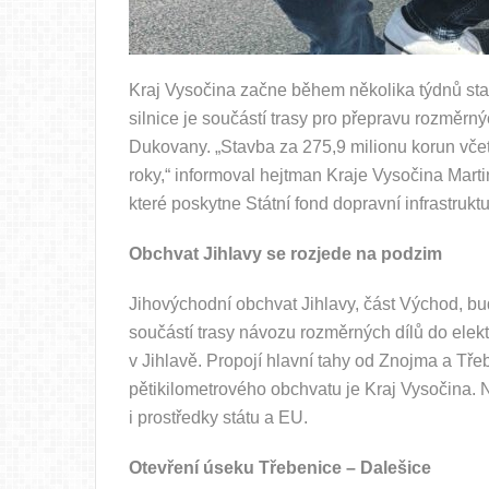
Kraj Vysočina začne během několika týdnů stav
silnice je součástí trasy pro přepravu rozměrn
Dukovany. „Stavba za 275,9 milionu korun vč
roky,“ informoval hejtman Kraje Vysočina Martin
které poskytne Státní fond dopravní infrastruktu
Obchvat Jihlavy se rozjede na podzim
Jihovýchodní obchvat Jihlavy, část Východ, bud
součástí trasy návozu rozměrných dílů do ele
v Jihlavě. Propojí hlavní tahy od Znojma a Tře
pětikilometrového obchvatu je Kraj Vysočina. 
i prostředky státu a EU.
Otevření úseku Třebenice – Dalešice