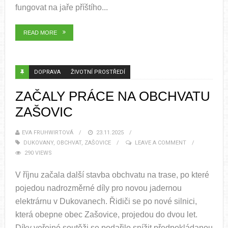
fungovat na jaře příštího...
READ MORE
DOPRAVA
ŽIVOTNÍ PROSTŘEDÍ
ZAČALY PRÁCE NA OBCHVATU
ZAŠOVIC
EVA FRUHWIRTOVÁ
23.11.2025
DUKOVANY
,
OBCHVAT
,
ZAŠOVICE
LEAVE A COMMENT
290 VIEWS
V říjnu začala další stavba obchvatu na trase, po které
pojedou nadrozměrné díly pro novou jadernou
elektrárnu v Dukovanech. Řidiči se po nové silnici,
která obepne obec Zašovice, projedou do dvou let.
Díky veřejné soutěži se podařilo snížit předpokládanou