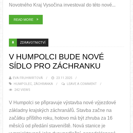
Novotného Kraj Vysočina investoval do této nové...
READ MORE
ZDRAVOTNICTVÍ
V HUMPOLCI BUDE NOVÉ
SÍDLO PRO ZÁCHRANKU
EVA FRUHWIRTOVÁ
23.11.2025
HUMPOLEC
,
ZÁCHRANKA
LEAVE A COMMENT
242 VIEWS
V Humpolci se připravuje výstavba nové výjezdové
základny krajských záchranářů. Stavba začne na
začátku příštího roku, hotovo má být zhruba za 16
měsíců od předání staveniště. Nová stanice je