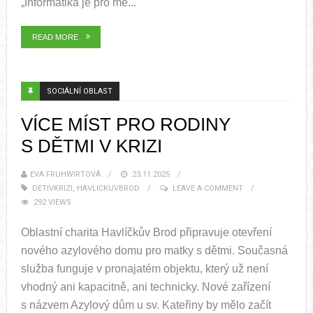
„Informatika je pro mě...
READ MORE
SOCIÁLNÍ OBLAST
VÍCE MÍST PRO RODINY
S DĚTMI V KRIZI
EVA FRUHWIRTOVÁ
23.11.2025
DETIVKRIZI
,
HAVLICKUVBROD
LEAVE A COMMENT
292 VIEWS
Oblastní charita Havlíčkův Brod připravuje otevření
nového azylového domu pro matky s dětmi. Současná
služba funguje v pronajatém objektu, který už není
vhodný ani kapacitně, ani technicky. Nové zařízení
s názvem Azylový dům u sv. Kateřiny by mělo začít