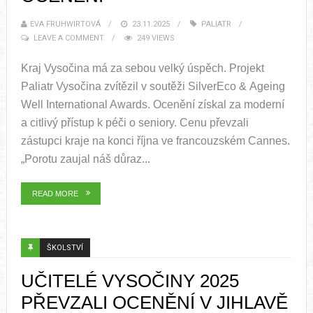
EVA FRUHWIRTOVÁ
23.11.2025
PALIATR
LEAVE A COMMENT
249 VIEWS
Kraj Vysočina má za sebou velký úspěch. Projekt
Paliatr Vysočina zvítězil v soutěži SilverEco & Ageing
Well International Awards. Ocenění získal za moderní
a citlivý přístup k péči o seniory. Cenu převzali
zástupci kraje na konci října ve francouzském Cannes.
„Porotu zaujal náš důraz...
READ MORE
ŠKOLSTVÍ
UČITELÉ VYSOČINY 2025
PŘEVZALI OCENĚNÍ V JIHLAVĚ