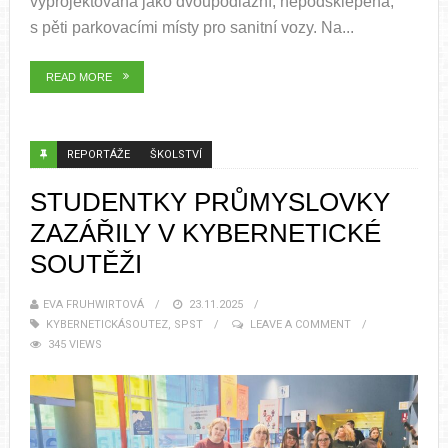
vyprojektovaná jako dvoupodlažní, nepodsklepená,
s pěti parkovacími místy pro sanitní vozy. Na...
READ MORE
REPORTÁŽE
ŠKOLSTVÍ
STUDENTKY PRŮMYSLOVKY
ZAZÁŘILY V KYBERNETICKÉ
SOUTĚŽI
EVA FRUHWIRTOVÁ
23.11.2025
KYBERNETICKÁSOUTEZ
,
SPST
LEAVE A COMMENT
345 VIEWS