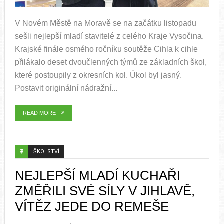
V Novém Městě na Moravě se na začátku listopadu
sešli nejlepší mladí stavitelé z celého Kraje Vysočina.
Krajské finále osmého ročníku soutěže Cihla k cihle
přilákalo deset dvoučlenných týmů ze základních škol,
které postoupily z okresních kol. Úkol byl jasný.
Postavit originální nádražní...
READ MORE
ŠKOLSTVÍ
NEJLEPŠÍ MLADÍ KUCHAŘI
ZMĚŘILI SVÉ SÍLY V JIHLAVĚ,
VÍTĚZ JEDE DO REMEŠE