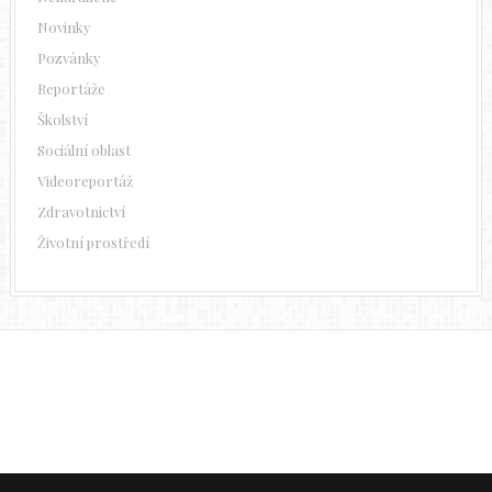
Novinky
Pozvánky
Reportáže
Školství
Sociální oblast
Videoreportáž
Zdravotnictví
Životní prostředí