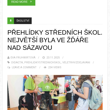
READ MORE
ŠKOLSTVÍ
PŘEHLÍDKY STŘEDNÍCH ŠKOL.
NEJVĚTŠÍ BYLA VE ŽĎÁŘE
NAD SÁZAVOU
EVA FRUHWIRTOVÁ
23.11.2025
DIDACTA
,
PREHLIDKYSTREDNICHSKOL
,
VELETRHVZDELAVANI
LEAVE A COMMENT
234 VIEWS