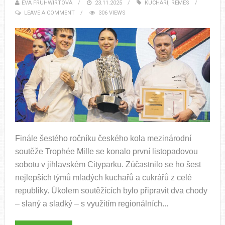
EVA FRUHWIRTOVÁ
23.11.2025
KUCHARI
,
REMES
LEAVE A COMMENT
306 VIEWS
Finále šestého ročníku českého kola mezinárodní
soutěže Trophée Mille se konalo první listopadovou
sobotu v jihlavském Cityparku. Zúčastnilo se ho šest
nejlepších týmů mladých kuchařů a cukrářů z celé
republiky. Úkolem soutěžících bylo připravit dva chody
– slaný a sladký – s využitím regionálních...