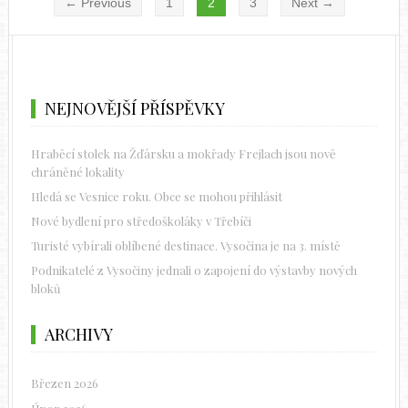
← Previous
1
2
3
Next →
NEJNOVĚJŠÍ PŘÍSPĚVKY
Hraběcí stolek na Žďársku a mokřady Frejlach jsou nově
chráněné lokality
Hledá se Vesnice roku. Obce se mohou přihlásit
Nové bydlení pro středoškoláky v Třebíči
Turisté vybírali oblíbené destinace. Vysočina je na 3. místě
Podnikatelé z Vysočiny jednali o zapojení do výstavby nových
bloků
ARCHIVY
Březen 2026