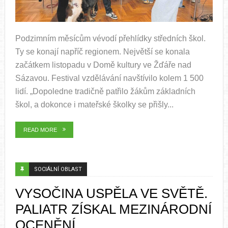
Podzimním měsícům vévodí přehlídky středních škol.
Ty se konají napříč regionem. Největší se konala
začátkem listopadu v Domě kultury ve Žďáře nad
Sázavou. Festival vzdělávání navštívilo kolem 1 500
lidí. „Dopoledne tradičně patřilo žákům základních
škol, a dokonce i mateřské školky se přišly...
READ MORE
SOCIÁLNÍ OBLAST
VYSOČINA USPĚLA VE SVĚTĚ.
PALIATR ZÍSKAL MEZINÁRODNÍ
OCENĚNÍ