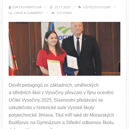
EVA FRUHWIRTOVÁ
23.11.2025
UCITELEVYSOCINY
LEAVE A COMMENT
219 VIEWS
Devět pedagogů ze základních, uměleckých
a středních škol z Vysočiny převzalo v říjnu ocenění
Učitel Vysočiny 2025. Slavnostní předávání se
uskutečnilo v historické aule Vysoké školy
polytechnické Jihlava. Titul míří také do Moravských
Budějovic na Gymnázium a Střední odbornou školu.