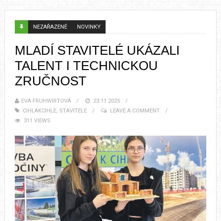
NEZAŘAZENÉ
NOVINKY
MLADÍ STAVITELÉ UKÁZALI
TALENT I TECHNICKOU
ZRUČNOST
EVA FRUHWIRTOVÁ
23.11.2025
CIHLAKCIHLE
,
STAVITELE
LEAVE A COMMENT
311 VIEWS