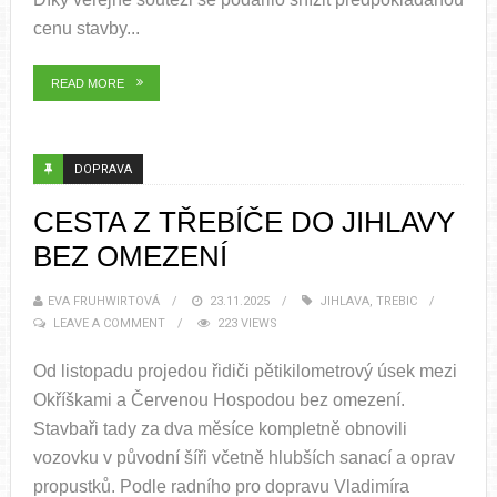
cenu stavby...
READ MORE
DOPRAVA
CESTA Z TŘEBÍČE DO JIHLAVY
BEZ OMEZENÍ
EVA FRUHWIRTOVÁ
23.11.2025
JIHLAVA
,
TREBIC
LEAVE A COMMENT
223 VIEWS
Od listopadu projedou řidiči pětikilometrový úsek mezi
Okříškami a Červenou Hospodou bez omezení.
Stavbaři tady za dva měsíce kompletně obnovili
vozovku v původní šíři včetně hlubších sanací a oprav
propustků. Podle radního pro dopravu Vladimíra