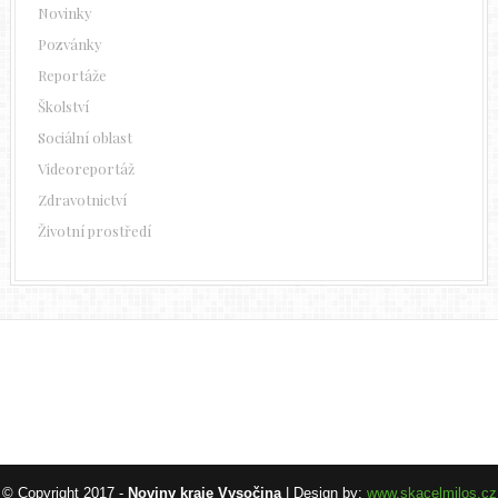
Novinky
Pozvánky
Reportáže
Školství
Sociální oblast
Videoreportáž
Zdravotnictví
Životní prostředí
© Copyright 2017 -
Noviny kraje Vysočina
| Design by:
www.skacelmilos.cz