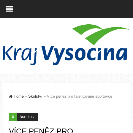
Home
»
Školství
»
Více peněz pro talentované sportovce
ŠKOLSTVÍ
VÍCE PENĚZ PRO