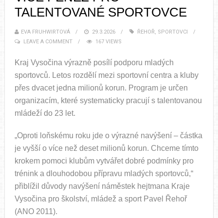
TALENTOVANÉ SPORTOVCE
EVA FRUHWIRTOVÁ
29.3.2026
ŘEHOŘ
,
SPORTOVCI
LEAVE A COMMENT
167 VIEWS
Kraj Vysočina výrazně posílí podporu mladých
sportovců. Letos rozdělí mezi sportovní centra a kluby
přes dvacet jedna milionů korun. Program je určen
organizacím, které systematicky pracují s talentovanou
mládeží do 23 let.
„Oproti loňskému roku jde o výrazné navýšení – částka
je vyšší o více než deset milionů korun. Chceme tímto
krokem pomoci klubům vytvářet dobré podmínky pro
trénink a dlouhodobou přípravu mladých sportovců,“
přiblížil důvody navýšení náměstek hejtmana Kraje
Vysočina pro školství, mládež a sport Pavel Řehoř
(ANO 2011).