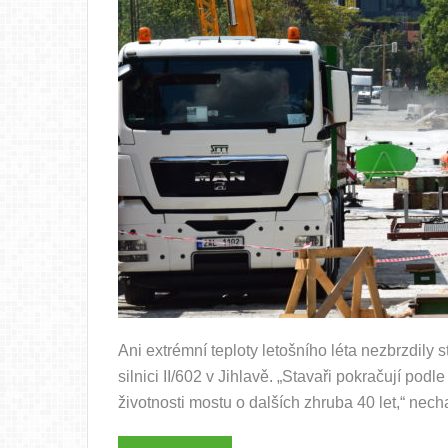
Ani extrémní teploty letošního léta nezbrzdil
silnici II/602 v Jihlavě. „Stavaři pokračují pod
životnosti mostu o dalších zhruba 40 let,“ nech