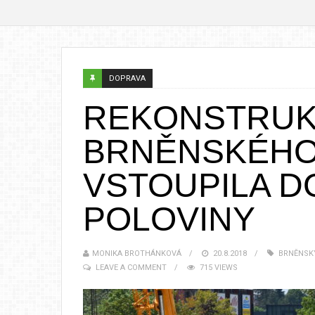
DOPRAVA
REKONSTRU
BRNĚNSKÉHO
VSTOUPILA D
POLOVINY
MONIKA BROTHÁNKOVÁ
20.8.2018
BRNĚNSK
LEAVE A COMMENT
715 VIEWS