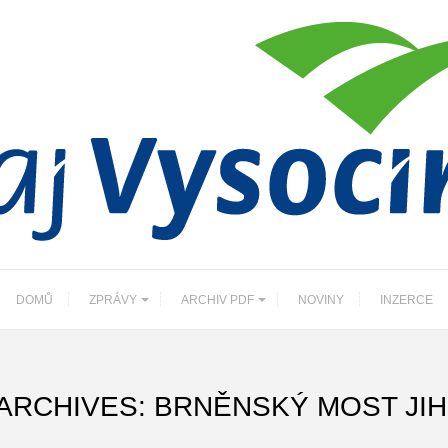
DOMŮ
ZPRÁVY
ARCHIV PDF
NOVINY
INZERCE
ARCHIVES: BRNĚNSKÝ MOST JI