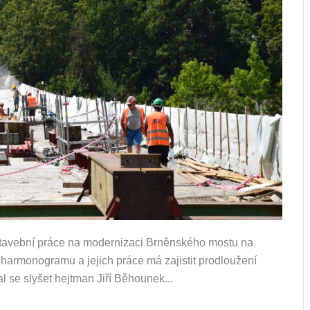
y stavební práce na modernizaci Brněnského mostu na
le harmonogramu a jejich práce má zajistit prodloužení
al se slyšet hejtman Jiří Běhounek...