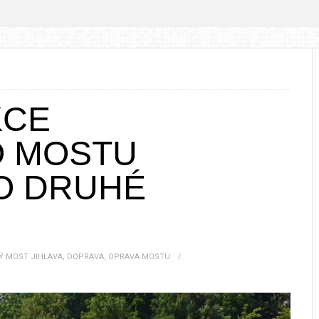
KCE
 MOSTU
O DRUHÉ
Ý MOST JIHLAVA
,
DOPRAVA
,
OPRAVA MOSTU