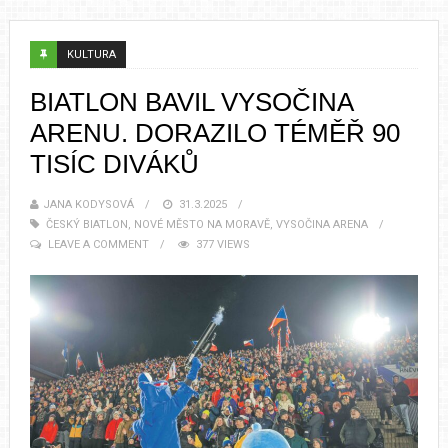
KULTURA
BIATLON BAVIL VYSOČINA
ARENU. DORAZILO TÉMĚŘ 90
TISÍC DIVÁKŮ
JANA KODYSOVÁ
31.3.2025
ČESKÝ BIATLON
,
NOVÉ MĚSTO NA MORAVĚ
,
VYSOČINA ARENA
LEAVE A COMMENT
377 VIEWS