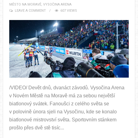
MĚSTO NA MORAVĚ
,
VYSOČINA ARENA
LEAVE A COMMENT
607 VIEWS
/VIDEO/ Devět dnů, dvanáct závodů. Vysočina Arena
v Novém Městě na Moravě má za sebou největší
biatlonový svátek. Fanoušci z celého světa se
v polovině února sjeli na Vysočinu, kde se konalo
biatlonové mistrovství světa. Sportovním stánkem
prošlo přes dvě stě tisíc...