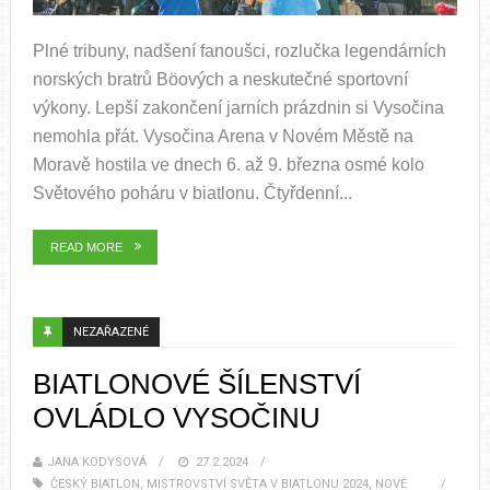
Plné tribuny, nadšení fanoušci, rozlučka legendárních
norských bratrů Böových a neskutečné sportovní
výkony. Lepší zakončení jarních prázdnin si Vysočina
nemohla přát. Vysočina Arena v Novém Městě na
Moravě hostila ve dnech 6. až 9. března osmé kolo
Světového poháru v biatlonu. Čtyřdenní...
READ MORE
NEZAŘAZENÉ
BIATLONOVÉ ŠÍLENSTVÍ
OVLÁDLO VYSOČINU
JANA KODYSOVÁ
27.2.2024
ČESKÝ BIATLON
,
MISTROVSTVÍ SVĚTA V BIATLONU 2024
,
NOVÉ