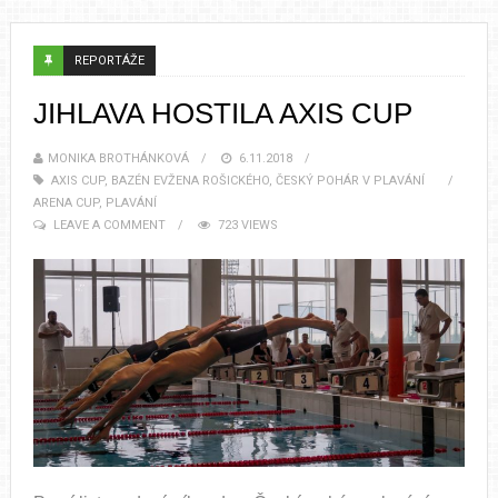
REPORTÁŽE
JIHLAVA HOSTILA AXIS CUP
MONIKA BROTHÁNKOVÁ
6.11.2018
AXIS CUP
,
BAZÉN EVŽENA ROŠICKÉHO
,
ČESKÝ POHÁR V PLAVÁNÍ
ARENA CUP
,
PLAVÁNÍ
LEAVE A COMMENT
723 VIEWS