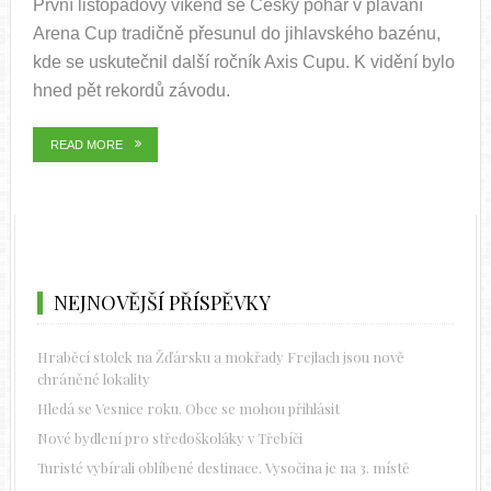
První listopadový víkend se Český pohár v plavání
Arena Cup tradičně přesunul do jihlavského bazénu,
kde se uskutečnil další ročník Axis Cupu. K vidění bylo
hned pět rekordů závodu.
READ MORE
NEJNOVĚJŠÍ PŘÍSPĚVKY
Hraběcí stolek na Žďársku a mokřady Frejlach jsou nově
chráněné lokality
Hledá se Vesnice roku. Obce se mohou přihlásit
Nové bydlení pro středoškoláky v Třebíči
Turisté vybírali oblíbené destinace. Vysočina je na 3. místě