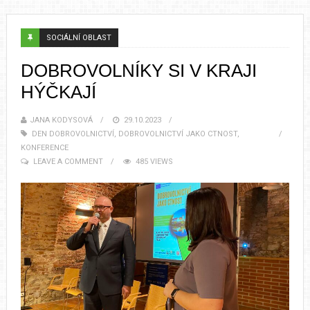
SOCIÁLNÍ OBLAST
DOBROVOLNÍKY SI V KRAJI
HÝČKAJÍ
JANA KODYSOVÁ
29.10.2023
DEN DOBROVOLNICTVÍ
,
DOBROVOLNICTVÍ JAKO CTNOST
,
KONFERENCE
LEAVE A COMMENT
485 VIEWS