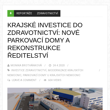
REPORTÁŽE
ZDRAVOTNICTVÍ
KRAJSKÉ INVESTICE DO
ZDRAVOTNICTVÍ: NOVÉ
PARKOVACÍ DOMY A
REKONSTRUKCE
ŘEDITELSTVÍ
MONIKA BROTHÁNKOVÁ
24.4.2020
INVESTICE ZDRAVOTNICTVÍ
,
MODERNIZACE KRAJSKÝCH
NEMOCNIC
,
PARKOVACÍ DOMY U KRAJSKÝCH NEMOCNIC
LEAVE A COMMENT
604 VIEWS