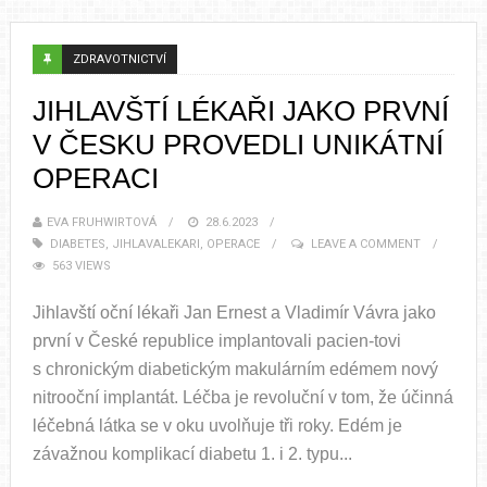
ZDRAVOTNICTVÍ
JIHLAVŠTÍ LÉKAŘI JAKO PRVNÍ
V ČESKU PROVEDLI UNIKÁTNÍ
OPERACI
EVA FRUHWIRTOVÁ
28.6.2023
DIABETES
,
JIHLAVALEKARI
,
OPERACE
LEAVE A COMMENT
563 VIEWS
Jihlavští oční lékaři Jan Ernest a Vladimír Vávra jako
první v České republice implantovali pacien-tovi
s chronickým diabetickým makulárním edémem nový
nitrooční implantát. Léčba je revoluční v tom, že účinná
léčebná látka se v oku uvolňuje tři roky. Edém je
závažnou komplikací diabetu 1. i 2. typu...