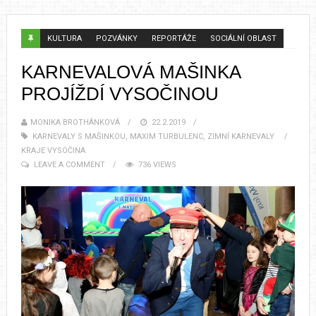
KULTURA
POZVÁNKY
REPORTÁŽE
SOCIÁLNÍ OBLAST
KARNEVALOVÁ MAŠINKA
PROJÍŽDÍ VYSOČINOU
MONIKA BROTHÁNKOVÁ
22.2.2019
KARNEVALY S MAŠINKOU
,
MAXIM TURBULENC
,
ZIMNÍ KARNEVALY
KRAJE VYSOČINA
LEAVE A COMMENT
736 VIEWS