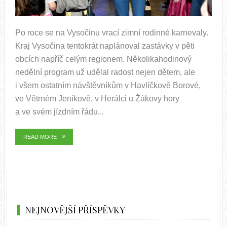
Po roce se na Vysočinu vrací zimní rodinné karnevaly.
Kraj Vysočina tentokrát naplánoval zastávky v pěti
obcích napříč celým regionem. Několikahodinový
nedělní program už udělal radost nejen dětem, ale
i všem ostatním návštěvníkům v Havlíčkově Borové,
ve Větrném Jeníkově, v Herálci u Žákovy hory
a ve svém jízdním řádu...
READ MORE
NEJNOVĚJŠÍ PŘÍSPĚVKY