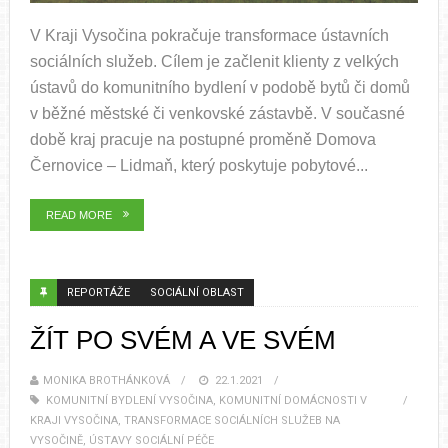
V Kraji Vysočina pokračuje transformace ústavních
sociálních služeb. Cílem je začlenit klienty z velkých
ústavů do komunitního bydlení v podobě bytů či domů
v běžné městské či venkovské zástavbě. V současné
době kraj pracuje na postupné proměně Domova
Černovice – Lidmaň, který poskytuje pobytové...
READ MORE
REPORTÁŽE
SOCIÁLNÍ OBLAST
ŽÍT PO SVÉM A VE SVÉM
MONIKA BROTHÁNKOVÁ
22.1.2021
KOMUNITNÍ BYDLENÍ VYSOČINA
,
KOMUNITNÍ DOMÁCNOSTI V
KRAJI VYSOČINA
,
TRANSFORMACE SOCIÁLNÍCH SLUŽEB NA
VYSOČINĚ
,
ÚSTAVY SOCIÁLNÍ PÉČE