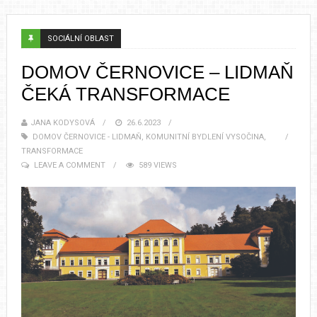
SOCIÁLNÍ OBLAST
DOMOV ČERNOVICE – LIDMAŇ
ČEKÁ TRANSFORMACE
JANA KODYSOVÁ
26.6.2023
DOMOV ČERNOVICE - LIDMAŇ
,
KOMUNITNÍ BYDLENÍ VYSOČINA
,
TRANSFORMACE
LEAVE A COMMENT
589 VIEWS