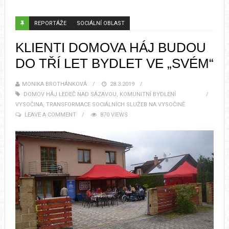
REPORTÁŽE
SOCIÁLNÍ OBLAST
KLIENTI DOMOVA HÁJ BUDOU
DO TŘÍ LET BYDLET VE „SVÉM“
MONIKA BROTHÁNKOVÁ
28.3.2019
DOMOV HÁJ LEDEČ NAD SÁZAVOU
,
KOMUNITNÍ BYDLENÍ
VYSOČINA
,
TRANSFORMACE SOCIÁLNÍCH SLUŽEB NA VYSOČINĚ
LEAVE A COMMENT
870 VIEWS