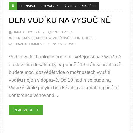
DOPRAVA
POZVÁNKY
ŽIVOTNÍ PROSTŘEDÍ
DEN VODÍKU NA VYSOČINĚ
JANA KODYSOVÁ
29.8.2023
KONFERENCE
,
MOBILITA
,
VODÍKOVÉ TECHNOLOGIE
LEAVE A COMMENT
551 VIEWS
Vodíkové technologie bude mít veřejnost na Vysočině
doslova na dosah ruky. V pondělí 18. září se v Jihlavě
budete moci dozvědět více o možnostech využití
vodíku nejen v dopravě. Od 10 hodin se bude na
Vysoké škole polytechnické Jihlava konat regionální
konference věnovaná...
READ MORE