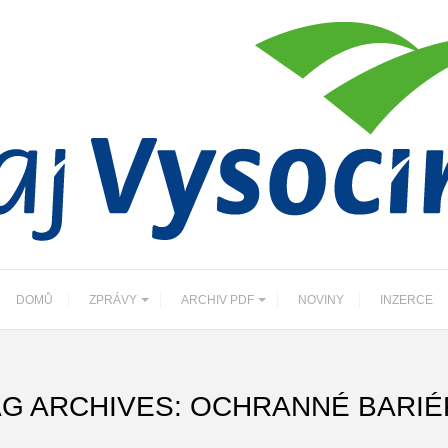
DOMŮ
ZPRÁVY
ARCHIV PDF
NOVINY
INZERCE
AG ARCHIVES: OCHRANNÉ BARIÉ