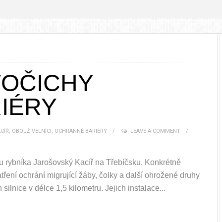
VOČICHY
IÉRY
CÍŘ
,
OBOJŽIVELNÍCI
,
OCHRANNÉ BARIÉRY
LEAVE A COMMENT
u rybníka Jarošovský Kacíř na Třebíčsku. Konkrétně
ření ochrání migrující žáby, čolky a další ohrožené druhy
ilnice v délce 1,5 kilometru. Jejich instalace...