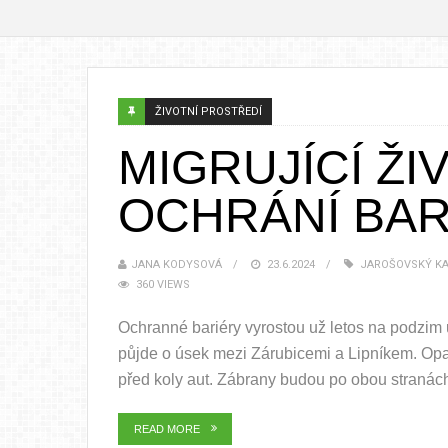
ŽIVOTNÍ PROSTŘEDÍ
MIGRUJÍCÍ ŽI
OCHRÁNÍ BAR
JANA KODYSOVÁ
23.6.2024
JAROŠOVSKÝ KA
360 VIEWS
Ochranné bariéry vyrostou už letos na podzim 
půjde o úsek mezi Zárubicemi a Lipníkem. Opat
před koly aut. Zábrany budou po obou stranách s
READ MORE