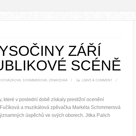
VYSOČINY ZÁŘÍ
UBLIKOVÉ SCÉNĚ
ROCHAZKOVA
,
SCHIMMEROVA
,
ZENACESKA
LEAVE A COMMENT
 které v poslední době získaly prestižní ocenění
ch Fučíková a muzikálová zpěvačka Markéta Schimmerová
významných úspěchů ve svých oborech. Jitka Palich