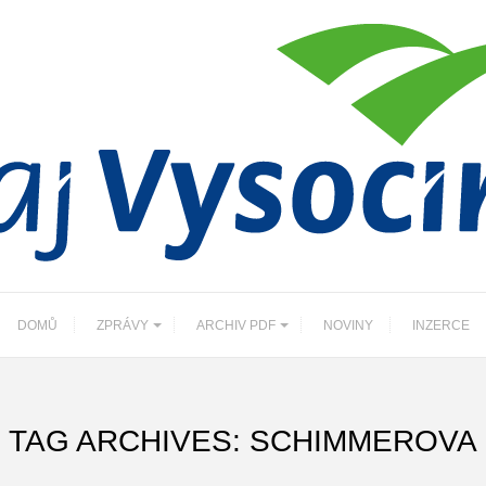
DOMŮ
ZPRÁVY
ARCHIV PDF
NOVINY
INZERCE
TAG ARCHIVES: SCHIMMEROVA