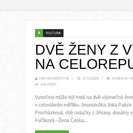
KULTURA
DVĚ ŽENY Z 
NA CELOREP
EVA FRUHWIRTOVÁ
27.10.2024
FUCIKOVA
,
P
268 VIEWS
Vysočina může být hrdá na dvě výjimečné ženy,
v celostátním měřítku. Imunoložka Jitka Pali
Procházková, obě rodačky z Jihlavy, dosáhly 
Fučíková –Žena Česka...