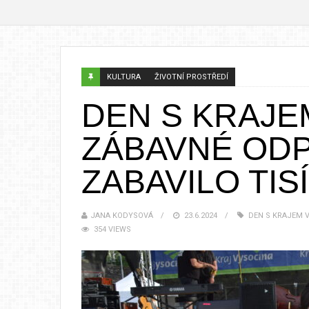
KULTURA
ŽIVOTNÍ PROSTŘEDÍ
DEN S KRAJE
ZÁBAVNÉ OD
ZABAVILO TISÍ
JANA KODYSOVÁ
23.6.2024
DEN S KRAJEM 
354 VIEWS