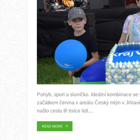
Pohyb, sport a sluníčko. Ideální kombinace se
začátkem června v areálu Český mlýn v Jihlav
našlo cestu tři tisíce lidí....
READ MORE