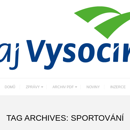
DOMŮ
ZPRÁVY
ARCHIV PDF
NOVINY
INZERCE
TAG ARCHIVES: SPORTOVÁNÍ