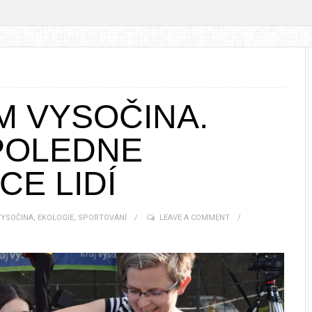
M VYSOČINA.
POLEDNE
CE LIDÍ
VYSOČINA
,
EKOLOGIE
,
SPORTOVÁNÍ
LEAVE A COMMENT