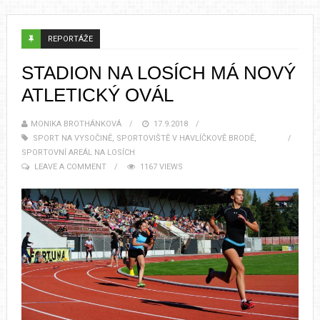
REPORTÁŽE
STADION NA LOSÍCH MÁ NOVÝ
ATLETICKÝ OVÁL
MONIKA BROTHÁNKOVÁ
17.9.2018
SPORT NA VYSOČINĚ
,
SPORTOVIŠTĚ V HAVLÍČKOVĚ BRODĚ
,
SPORTOVNÍ AREÁL NA LOSÍCH
LEAVE A COMMENT
1167 VIEWS