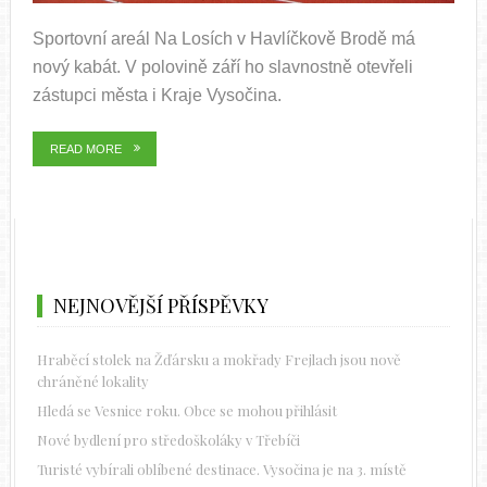
Sportovní areál Na Losích v Havlíčkově Brodě má
nový kabát. V polovině září ho slavnostně otevřeli
zástupci města i Kraje Vysočina.
READ MORE
NEJNOVĚJŠÍ PŘÍSPĚVKY
Hraběcí stolek na Žďársku a mokřady Frejlach jsou nově
chráněné lokality
Hledá se Vesnice roku. Obce se mohou přihlásit
Nové bydlení pro středoškoláky v Třebíči
Turisté vybírali oblíbené destinace. Vysočina je na 3. místě