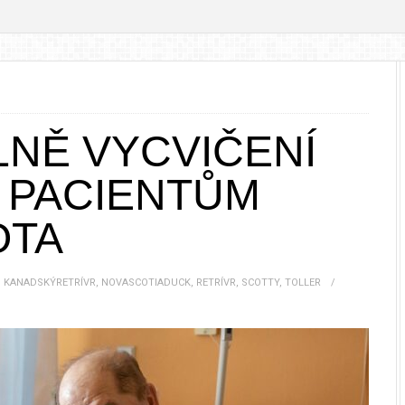
NĚ VYCVIČENÍ
Í PACIENTŮM
OTA
,
KANADSKÝRETRÍVR
,
NOVASCOTIADUCK
,
RETRÍVR
,
SCOTTY
,
TOLLER