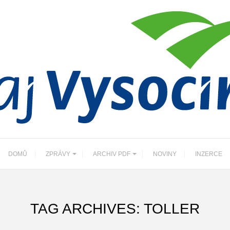
DOMŮ
ZPRÁVY
ARCHIV PDF
NOVINY
INZERCE
TAG ARCHIVES: TOLLER