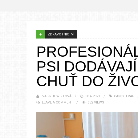
ZDRAVOTNICTVÍ
PROFESIONÁL
PSI DODÁVAJ
CHUŤ DO ŽIV
EVA FRUHWIRTOVÁ
30.6.2021
CANISTERAPIE
LEAVE A COMMENT
632 VIEWS