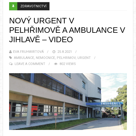
ZDRAVOTNICTVÍ
NOVÝ URGENT V
PELHŘIMOVĚ A AMBULANCE V
JIHLAVĚ – VIDEO
EVA FRUHWIRTOVÁ
25.8.2021
AMBULANCE
,
NEMOCNICE
,
PELHRIMOV
,
URGENT
LEAVE A COMMENT
802 VIEWS