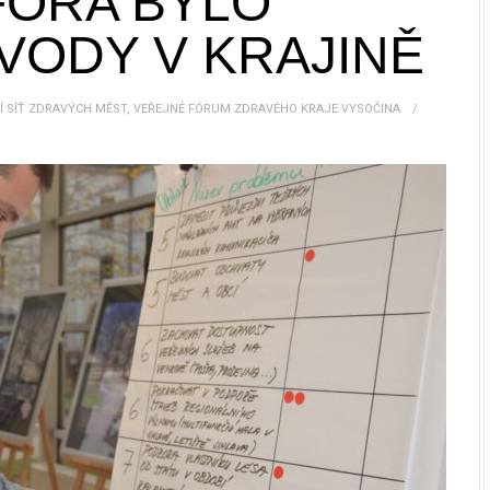
FÓRA BYLO
VODY V KRAJINĚ
 SÍŤ ZDRAVÝCH MĚST
,
VEŘEJNÉ FÓRUM ZDRAVÉHO KRAJE VYSOČINA