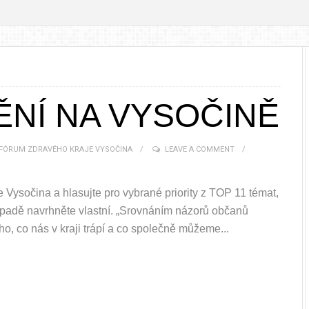
ĚNÍ NA VYSOČINĚ
 FÓRUM ZDRAVÉHO KRAJE VYSOČINA
LEAVE A COMMENT
 Vysočina a hlasujte pro vybrané priority z TOP 11 témat,
případě navrhněte vlastní. „Srovnáním názorů občanů
, co nás v kraji trápí a co společně můžeme...