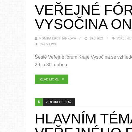
VEŘEJNÉ FÓ
VYSOČINA ON
MONIKA BROTHÁNKOVÁ
29.3.2021
VEŘEJNÉ
742 VIEWS
Šesté Veřejné fórum Kraje Vysočina se vzhled
29. a 30. dubna.
READ MORE
VIDEOREPORTÁŽ
HLAVNÍM TÉ