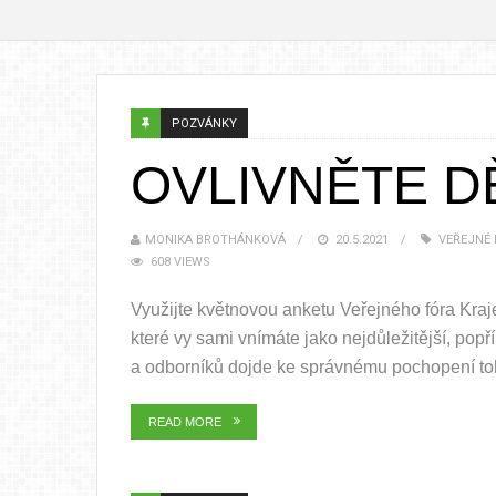
POZVÁNKY
OVLIVNĚTE D
MONIKA BROTHÁNKOVÁ
20.5.2021
VEŘEJNÉ
608 VIEWS
Využijte květnovou anketu Veřejného fóra Kraje
které vy sami vnímáte jako nejdůležitější, po
a odborníků dojde ke správnému pochopení toho
READ MORE