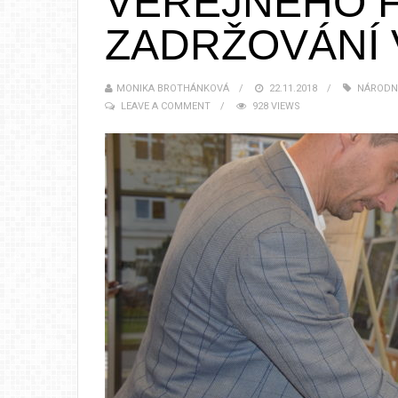
VEŘEJNÉHO 
ZADRŽOVÁNÍ 
MONIKA BROTHÁNKOVÁ
22.11.2018
NÁRODNÍ
LEAVE A COMMENT
928 VIEWS