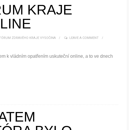
RUM KRAJE
LINE
 FÓRUM ZDRAVÉHO KRAJE VYSOČINA
LEAVE A COMMENT
em k vládním opatřením uskuteční online, a to ve dnech
MATEM