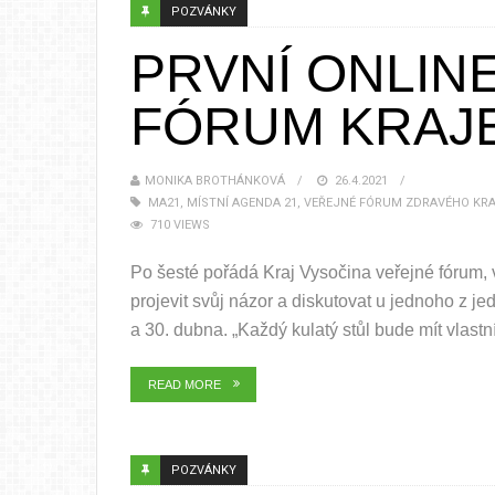
POZVÁNKY
PRVNÍ ONLIN
FÓRUM KRAJ
MONIKA BROTHÁNKOVÁ
26.4.2021
MA21
,
MÍSTNÍ AGENDA 21
,
VEŘEJNÉ FÓRUM ZDRAVÉHO KRA
710 VIEWS
Po šesté pořádá Kraj Vysočina veřejné fórum,
projevit svůj názor a diskutovat u jednoho z je
a 30. dubna. „Každý kulatý stůl bude mít vlastní
READ MORE
POZVÁNKY