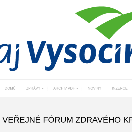
DOMŮ
ZPRÁVY
ARCHIV PDF
NOVINY
INZERCE
: VEŘEJNÉ FÓRUM ZDRAVÉHO K