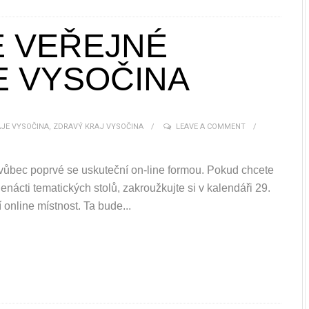
E VEŘEJNÉ
E VYSOČINA
JE VYSOČINA
,
ZDRAVÝ KRAJ VYSOČINA
LEAVE A COMMENT
 vůbec poprvé se uskuteční on-line formou. Pokud chcete
denácti tematických stolů, zakroužkujte si v kalendáři 29.
 online místnost. Ta bude...