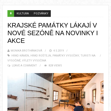
KULTURA
POZVÁNKY
KRAJSKÉ PAMÁTKY LÁKAJÍ V
NOVÉ SEZÓNĚ NA NOVINKY I
AKCE
MONIKA BROTHÁNKOVÁ
4.5.2019
HRAD KÁMEN
,
HRAD ROŠTEJN
,
PAMÁTKY VYSOČINY
,
TURISTI NA
VYSOČINĚ
,
VÝLETY VYSOČINA
LEAVE A COMMENT
828 VIEWS