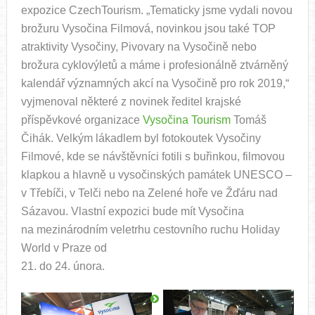
expozice CzechTourism. „Tematicky jsme vydali novou
brožuru Vysočina Filmová, novinkou jsou také TOP
atraktivity Vysočiny, Pivovary na Vysočině nebo
brožura cyklovýletů a máme i profesionálně ztvárněný
kalendář významných akcí na Vysočině pro rok 2019,“
vyjmenoval některé z novinek ředitel krajské
příspěvkové organizace
Vysočina Tourism
Tomáš
Čihák. Velkým lákadlem byl fotokoutek Vysočiny
Filmové, kde se návštěvníci fotili s buřinkou, filmovou
klapkou a hlavně u vysočinských památek UNESCO –
v Třebíči, v Telči nebo na Zelené hoře ve Žďáru nad
Sázavou. Vlastní expozici bude mít Vysočina
na mezinárodním veletrhu cestovního ruchu Holiday
World v Praze od
21. do 24. února.