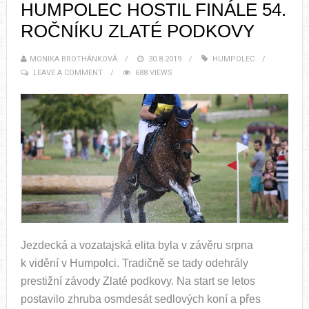
HUMPOLEC HOSTIL FINÁLE 54.
ROČNÍKU ZLATÉ PODKOVY
MONIKA BROTHÁNKOVÁ
30.8.2019
HUMPOLEC
LEAVE A COMMENT
688 VIEWS
Jezdecká a vozatajská elita byla v závěru srpna
k vidění v Humpolci. Tradičně se tady odehrály
prestižní závody Zlaté podkovy. Na start se letos
postavilo zhruba osmdesát sedlových koní a přes