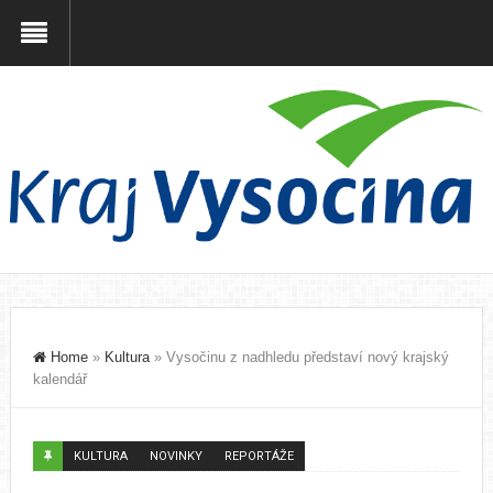
Home
»
Kultura
»
Vysočinu z nadhledu představí nový krajský
kalendář
KULTURA
NOVINKY
REPORTÁŽE