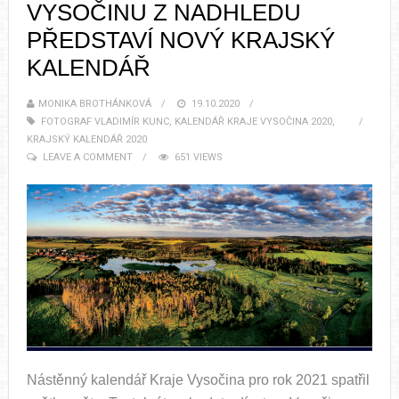
VYSOČINU Z NADHLEDU
PŘEDSTAVÍ NOVÝ KRAJSKÝ
KALENDÁŘ
MONIKA BROTHÁNKOVÁ
19.10.2020
FOTOGRAF VLADIMÍR KUNC
,
KALENDÁŘ KRAJE VYSOČINA 2020
,
KRAJSKÝ KALENDÁŘ 2020
LEAVE A COMMENT
651 VIEWS
Nástěnný kalendář Kraje Vysočina pro rok 2021 spatřil