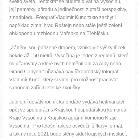
světlo světa. Tentokrát se budete dívat na Vysočinu,
její památky, přírodu a jedinečnosti z ptačí perspektivy,
z nadhledu. Fotograf Vladimír Kunc takto zachytil
například zimní hrad Roštejn nebo stále ještě zelení
obklopenou rozhlednu Mařenka na Třebíčsku.
„Záběry jsou pořízené dronem, vznikaly z výšky třiceti,
někde až 150 metrů. Vysočina je jeden z regionů, které
mi učarovaly a které bych neměnil ani za Alpy nebo
Grand Canyon,“ přiznává havlíčkobrodský fotograf
Vladimír Kunc, který si vloni pro možnost pracovat
s dronem zařídil letecké zkoušky.
Jubilejní desátý ročník kalendáře vydává hejtmanství
opět ve spolupráci s Krajskou hospodářskou komorou
Kraje Vysočina a Krajskou agrární komorou Kraje
Vysočina. „Pro letošní rok se osvědčil šířkový formát,
a tak i v roce 2021 bude stěny sídel krajských institucí,