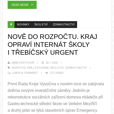
READ MORE
NOVINKY
ŠKOLSTVÍ
ZDRAVOTNICTVÍ
NOVĚ DO ROZPOČTU. KRAJ
OPRAVÍ INTERNÁT ŠKOLY
I TŘEBÍČSKÝ URGENT
JANA KODYSOVÁ
26.1.2026
INVESTICE
,
KRAJ VYSOČINA
,
ŠKOLSTVÍ
,
ZDRAVOTNICTVÍ
LEAVE A COMMENT
272 VIEWS
První Rada Kraje Vysočina v novém roce se zabývala
dvěma novými investičními záměry. Jedním je
rekonstrukce sociálních zařízení domova mládeže při
Gastro-technické střední škole ve Velkém Meziříčí
a druhý plán se týká stavebních úprav Emergency