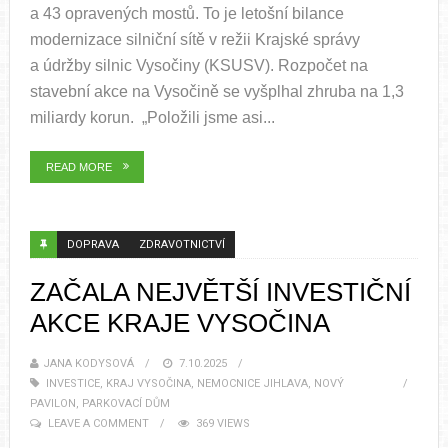
a 43 opravených mostů. To je letošní bilance
modernizace silniční sítě v režii Krajské správy
a údržby silnic Vysočiny (KSUSV). Rozpočet na
stavební akce na Vysočině se vyšplhal zhruba na 1,3
miliardy korun. „Položili jsme asi...
READ MORE
DOPRAVA
ZDRAVOTNICTVÍ
ZAČALA NEJVĚTŠÍ INVESTIČNÍ
AKCE KRAJE VYSOČINA
JANA KODYSOVÁ
7.10.2025
INVESTICE
,
KRAJ VYSOČINA
,
NEMOCNICE JIHLAVA
,
NOVÝ
PAVILON
,
PARKOVACÍ DŮM
LEAVE A COMMENT
369 VIEWS