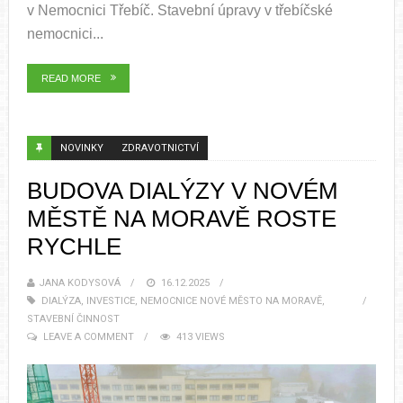
v Nemocnici Třebíč. Stavební úpravy v třebíčské
nemocnici...
READ MORE
NOVINKY
ZDRAVOTNICTVÍ
BUDOVA DIALÝZY V NOVÉM
MĚSTĚ NA MORAVĚ ROSTE
RYCHLE
JANA KODYSOVÁ
16.12.2025
DIALÝZA
,
INVESTICE
,
NEMOCNICE NOVÉ MĚSTO NA MORAVĚ
,
STAVEBNÍ ČINNOST
LEAVE A COMMENT
413 VIEWS