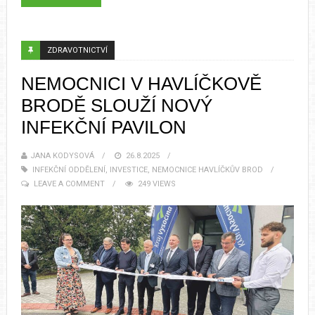
ZDRAVOTNICTVÍ
NEMOCNICI V HAVLÍČKOVĚ
BRODĚ SLOUŽÍ NOVÝ
INFEKČNÍ PAVILON
JANA KODYSOVÁ
26.8.2025
INFEKČNÍ ODDĚLENÍ
,
INVESTICE
,
NEMOCNICE HAVLÍČKŮV BROD
LEAVE A COMMENT
249 VIEWS