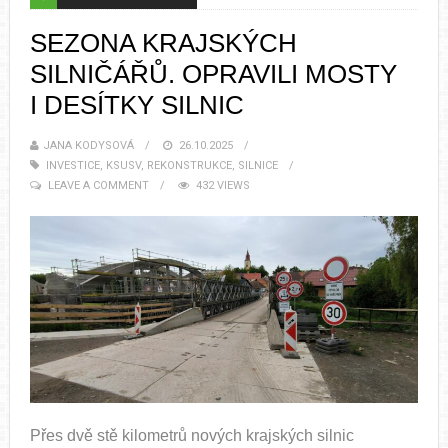
SEZONA KRAJSKÝCH
SILNIČÁŘŮ. OPRAVILI MOSTY
I DESÍTKY SILNIC
JANA KODYSOVÁ
26.10.2025
INVESTICE
,
KSUSV
,
REKONSTRUKCE
,
SILNICE
LEAVE A COMMENT
432 VIEWS
Přes dvě stě kilometrů nových krajských silnic