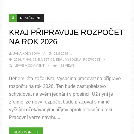
NEZAŘAZENÉ
KRAJ PŘIPRAVUJE ROZPOČET
NA ROK 2026
JANA KODYSOVÁ
26.8.2025
2026
,
FINANCE
,
INVESTICE
,
KRAJ VYSOČINA
,
ROZPOČET
LEAVE A COMMENT
466 VIEWS
Během léta začal Kraj Vysočina pracovat na přípravě
rozpočtu na rok 2026. Ten bude zastupitelstvo
schvalovat na svém jednání v prosinci. Už nyní je
zřejmé, že nový rozpočet bude pracovat s mírně
vyššími očekávanými příjmy oproti letošnímu roku.
Pracovní verze návrhu...
READ MORE