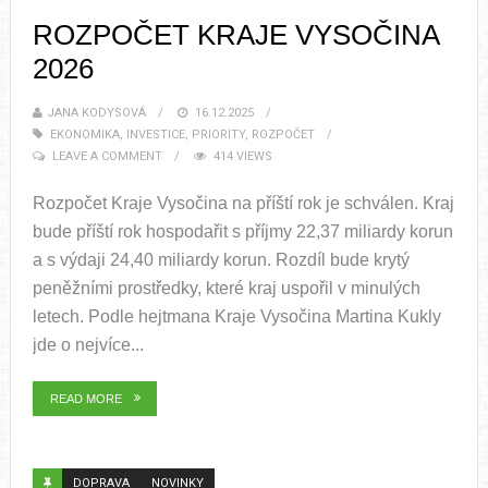
ROZPOČET KRAJE VYSOČINA
2026
JANA KODYSOVÁ
16.12.2025
EKONOMIKA
,
INVESTICE
,
PRIORITY
,
ROZPOČET
LEAVE A COMMENT
414 VIEWS
Rozpočet Kraje Vysočina na příští rok je schválen. Kraj
bude příští rok hospodařit s příjmy 22,37 miliardy korun
a s výdaji 24,40 miliardy korun. Rozdíl bude krytý
peněžními prostředky, které kraj uspořil v minulých
letech. Podle hejtmana Kraje Vysočina Martina Kukly
jde o nejvíce...
READ MORE
DOPRAVA
NOVINKY