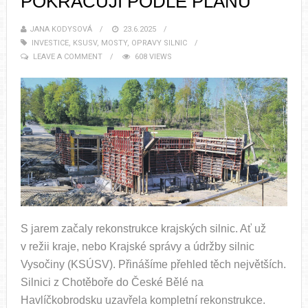
POKRAČUJÍ PODLE PLÁNŮ
JANA KODYSOVÁ
23.6.2025
INVESTICE
,
KSUSV
,
MOSTY
,
OPRAVY SILNIC
LEAVE A COMMENT
608 VIEWS
S jarem začaly rekonstrukce krajských silnic. Ať už
v režii kraje, nebo Krajské správy a údržby silnic
Vysočiny (KSÚSV). Přinášíme přehled těch největších.
Silnici z Chotěboře do České Bělé na
Havlíčkobrodsku uzavřela kompletní rekonstrukce.