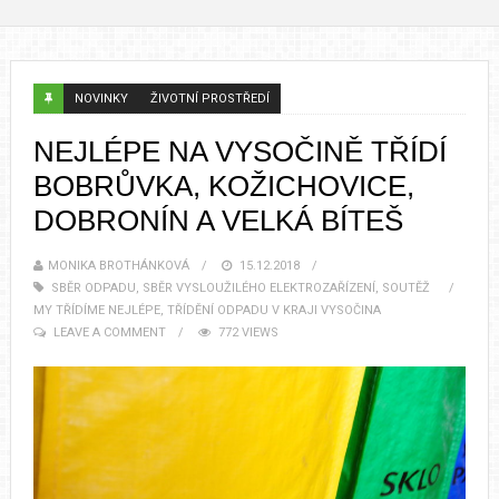
NOVINKY
ŽIVOTNÍ PROSTŘEDÍ
NEJLÉPE NA VYSOČINĚ TŘÍDÍ
BOBRŮVKA, KOŽICHOVICE,
DOBRONÍN A VELKÁ BÍTEŠ
MONIKA BROTHÁNKOVÁ
15.12.2018
SBĚR ODPADU
,
SBĚR VYSLOUŽILÉHO ELEKTROZAŘÍZENÍ
,
SOUTĚŽ
MY TŘÍDÍME NEJLÉPE
,
TŘÍDĚNÍ ODPADU V KRAJI VYSOČINA
LEAVE A COMMENT
772 VIEWS