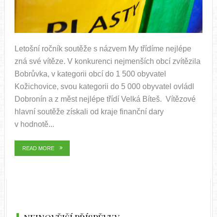
Letošní ročník soutěže s názvem My třídíme nejlépe
zná své vítěze. V konkurenci nejmenších obcí zvítězila
Bobrůvka, v kategorii obcí do 1 500 obyvatel
Kožichovice, svou kategorii do 5 000 obyvatel ovládl
Dobronín a z měst nejlépe třídí Velká Bíteš. Vítězové
hlavní soutěže získali od kraje finanční dary
v hodnotě...
READ MORE