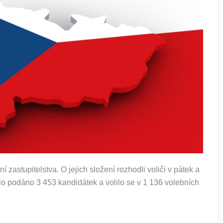
astupitelstva. O jejich složení rozhodli voliči v pátek a
ylo podáno 3 453 kandidátek a volilo se v 1 136 volebních