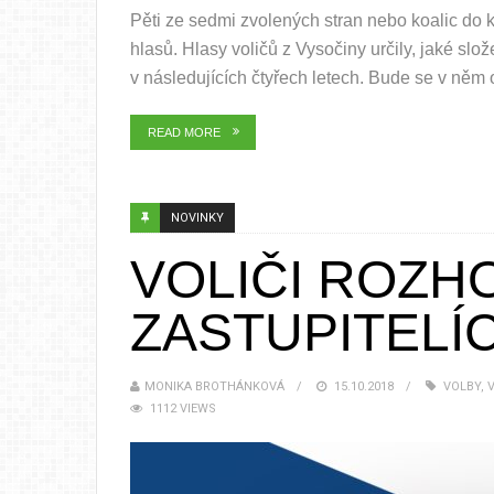
Pěti ze sedmi zvolených stran nebo koalic do kr
hlasů. Hlasy voličů z Vysočiny určily, jaké slo
v následujících čtyřech letech. Bude se v něm 
READ MORE
NOVINKY
VOLIČI ROZH
ZASTUPITELÍ
MONIKA BROTHÁNKOVÁ
15.10.2018
VOLBY
,
1112 VIEWS