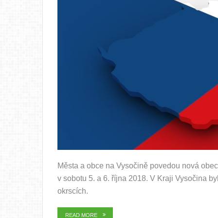
Města a obce na Vysočině povedou nová obecní z
v sobotu 5. a 6. října 2018. V Kraji Vysočina b
okrscích.
READ MORE