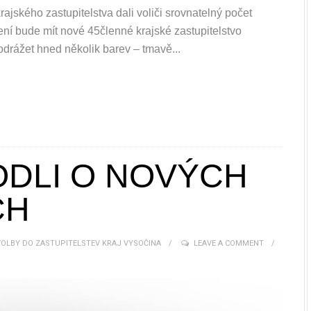
ajského zastupitelstva dali voliči srovnatelný počet
žení bude mít nové 45členné krajské zastupitelstvo
odrážet hned několik barev – tmavě...
ODLI O NOVÝCH
CH
VOLBY DO ZASTUPITELSTEV KRAJ VYSOČINA
LEAVE A COMMENT