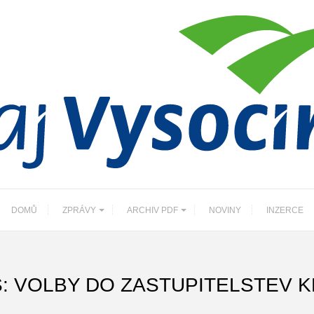
DOMŮ
ZPRÁVY
ARCHIV PDF
NOVINY
INZERCE
: VOLBY DO ZASTUPITELSTEV 